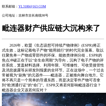
联系邮箱：
YL3180@163.COM
公司地址：吉林市吉长南线98号
毗连器财产供应链大沉构来了
2026年，欧盟《生态设想可持续产物律例》(ESPR)将正
式生效，这标记着电子产物“能用就行”的时代完全落幕。取以
往聚焦单一产物或零部件的环保、能效类律例分歧，ESPR的
焦点冲破正在于以“全生命周期”为导向，沉构了电子产物的评
价系统，笼盖材料选择、利用年限、可维修性、可收受接管性
及消息披露等从研发到报废的全环节。正在这场中，一个过去
常被视为“副角”的元器件——毗连器，正被推向舞台地方。它
将不再只是一个简单的导通东西，而是决定零件产物可否拿
到“欧洲通行证”的“命门”。ESPR又将若何影响毗连器行业？
毗连器企业又该若何应对？