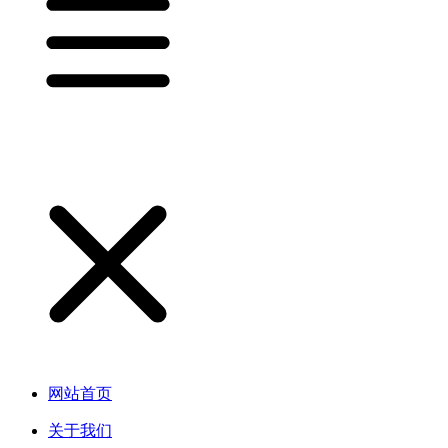
网站首页
关于我们