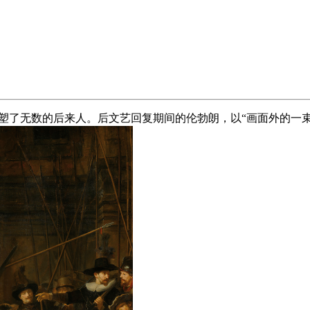
了无数的后来人。后文艺回复期间的伦勃朗，以“画面外的一束光