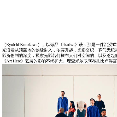
（Ryoichi Kurokawa），以做品《skadw-》获，那是一
光沿着从顶至地的狭缝射入，浓雾升起，光影交织，雾气无纪
影所创制的深度，摸索光影若何摆布人们对空间的，以及惹起
《Art Here》艺展的影响不竭扩大。理查米尔取阿布扎比卢