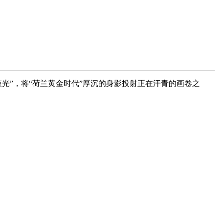
”，将“荷兰黄金时代”厚沉的身影投射正在汗青的画卷之