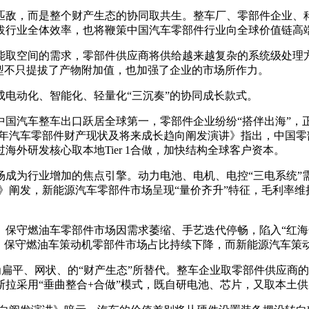
敌，而是整个财产生态的协同取共生。整车厂、零部件企业、科
拔行业全体效率，也将鞭策中国汽车零部件行业向全球价值链高
取空间的需求，零部件供应商将供给越来越复杂的系统级处理方
型不只提拔了产物附加值，也加强了企业的市场所作力。
动化、智能化、轻量化“三沉奏”的协同成长款式。
汽车整车出口跃居全球第一，零部件企业纷纷“搭伴出海”，
030年汽车零部件财产现状及将来成长趋向阐发演讲》指出，中
外研发核心取本地Tier 1合做，加快结构全球客户资本。
为行业增加的焦点引擎。动力电池、电机、电控“三电系统”
发演讲》阐发，新能源汽车零部件市场呈现“量价齐升”特征，毛利
守燃油车零部件市场因需求萎缩、手艺迭代停畅，陷入“红海
如，保守燃油车策动机零部件市场占比持续下降，而新能源汽车策
在被更为扁平、网状、的“财产生态”所替代。整车企业取零部件供应商
拉采用“垂曲整合+合做”模式，既自研电池、芯片，又取本土