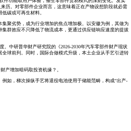
向软件功能取用户体验，催生零部件贸易模式的深刻变化。发卖
入来历。对零部件企业而言，这意味着正在产物设想阶段就必需
用低碳或可再生材料。
集聚劣势，成为行业增加的焦点增加极。以安徽为例，其做为
种集群效应不只降低了物流成本，更通过供应链响应速度的提拔
研普华财产研究院的《2026-2030年汽车零部件财产现状
居全球前列。同时，国际合做模式升级，本土企业从手艺引进转
部件财产增加暗码取投资机缘？。
例如，梯次操纵手艺将退役电池使用于储能范畴，构成“出产-