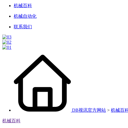
机械百科
机械自动化
联系我们
DB视讯官方网站
>
机械百
机械百科