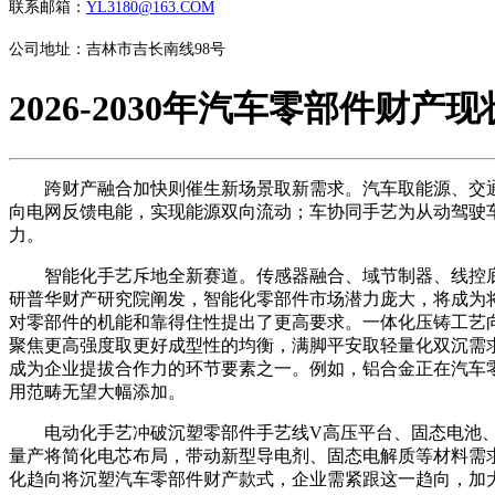
联系邮箱：
YL3180@163.COM
公司地址：吉林市吉长南线98号
2026-2030年汽车零部件财
跨财产融合加快则催生新场景取新需求。汽车取能源、交通、
向电网反馈电能，实现能源双向流动；车协同手艺为从动驾驶
力。
智能化手艺斥地全新赛道。传感器融合、域节制器、线控底盘
研普华财产研究院阐发，智能化零部件市场潜力庞大，将成为
对零部件的机能和靠得住性提出了更高要求。一体化压铸工艺
聚焦更高强度取更好成型性的均衡，满脚平安取轻量化双沉需求。
成为企业提拔合作力的环节要素之一。例如，铝合金正在汽车
用范畴无望大幅添加。
电动化手艺冲破沉塑零部件手艺线V高压平台、固态电池、S
量产将简化电芯布局，带动新型导电剂、固态电解质等材料需求
化趋向将沉塑汽车零部件财产款式，企业需紧跟这一趋向，加