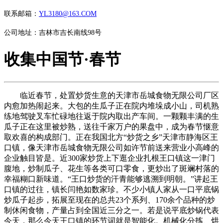
联系邮箱：
YL3180@163.COM
公司地址：吉林市吉长南线98号
收集中国节·春节
临近春节，处置炒货生意的天津市岳城食物无限公司厂区
内愈加热闹起来。大包的生瓜子正在院内堆垛成小山，司机熟
练地驾驶叉车忙碌地往返于院内取出产车间。一颗颗丰满的生
瓜子正在这里被炒熟，送往千家万户的果盘中，成为春节惬意
取欢喜的构成部门。正在我国北方“炒货之乡”天津市静海区王
口镇，像天津市岳城食物无限公司如许节前送来营业小高峰的
企业触目皆是。近300家炒货上下逛企业扎根王口镇这一津门
腹地，炒制瓜子、花生等各类可口零食，更炒出了斑斓村落的
幸福糊口新味道。“王口炒货的汗青能够逃溯到明朝。”讲起王
口镇的过往，镇长闫艳如数家珍。不少小镇人家从一口平底锅
炒瓜子起步，拓展至现在的总共23个系列、170余个品种的炒
制休闲食物，产量占到全国近三分之一。若是说平底炒锅代表
今天，那么今天王口镇的环节词就是智能化。机械化分拣、烘