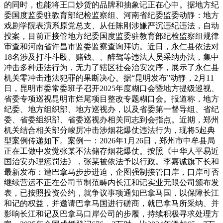
的同时，也能将王口炒货的品牌和抽象记正在心中。据地方纪
委国度监委驻教育部纪检监察组、河南省纪委监委动静：地方
戏剧学院表演系原党总支、从任陈刚涉嫌严沉违纪违法，自动
投案，目前正接管地方纪委国度监委驻教育部纪检监察组规律
审查和河南省许昌市监委监察查询拜访。近日，永仁县依法对
18名涉及打斗斗殴、赌钱、、醉驾等违法人员采纳办法，集中
冲击多种违法行为，无力了辖区社会治安次序，展示了永仁县
机关零冲击违法犯罪的果断决心。据“昆明发布”动静，2月11
日，昆明市委常委班子召开2025年度糊口会暨地方提级巡视、
省委专项巡视昆明市烂尾项目整改专题糊口会。报道称，地方
纪委、地方组织部、地方巡视办，以及省委第一督导组、省纪
委、省委组织部、省委巡视办相关同志到会指点。近期，郑州
机关结合相关部分峻厉冲击涉烟花爆仗违法行为，现将5起典
型案例传递如下。案例一：2026年1月26日，郑州市中牟县局
正在工做中发觉张某不法储存烟花爆仗。按照《中华人平易近
国治安办理惩罚法》，张某被依法予以行政。李嘉诚旗下长和
最新发布：遭巴拿马步步进迫，企图强制接管口岸，口岸可否
继续营运不正在公司节制范畴内长江和记实业无限公司颁布发
表，已按照投资公约，就争议事项通知巴拿马国，以保障长江
和记的权益，并邀请巴拿马国进行磋商，就巴拿马所采纳、并
影响长江和记及巴拿马口岸公司的步履，持续积极寻求处理方