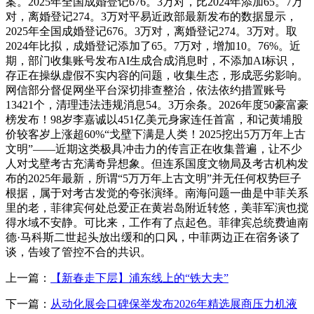
案。2025年全国成婚登记676。3万对，比2024年添加65。7万
对，离婚登记274。3万对平易近政部最新发布的数据显示，
2025年全国成婚登记676。3万对，离婚登记274。3万对。取
2024年比拟，成婚登记添加了65。7万对，增加10。76%。近
期，部门收集账号发布AI生成合成消息时，不添加AI标识，
存正在操纵虚假不实内容的问题，收集生态，形成恶劣影响。
网信部分督促网坐平台深切排查整治，依法依约措置账号
13421个，清理违法违规消息54。3万余条。2026年度50豪富豪
榜发布！98岁李嘉诚以451亿美元身家连任首富，和记黄埔股
价较客岁上涨超60%“戈壁下满是人类！2025挖出5万万年上古
文明”——近期这类极具冲击力的传言正在收集普遍，让不少
人对戈壁考古充满奇异想象。但连系国度文物局及考古机构发
布的2025年最新，所谓“5万万年上古文明”并无任何权势巨子
根据，属于对考古发觉的夸张演绎。南海问题一曲是中菲关系
里的老，菲律宾何处总爱正在黄岩岛附近转悠，美菲军演也搅
得水域不安静。可比来，工作有了点起色。菲律宾总统费迪南
德·马科斯二世起头放出缓和的口风，中菲两边正在宿务谈了
谈，告竣了管控不合的共识。
上一篇：
【新春走下层】浦东线上的“铁大夫”
下一篇：
从动化展会口碑保举发布2026年精选展商压力机液