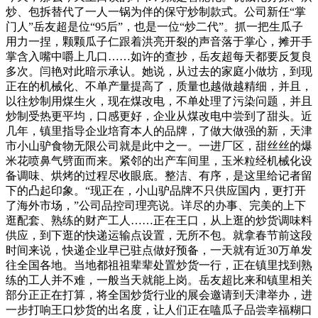
炒、包拆替代了一人一锅为伴的保守炒制款式。公司新任“掌
门人”岳友超是位“95后”，也是一位“炒二代”。抓一把生瓜子
用力一捏，颗颗瓜子仁跟着洪亮开裂的声音落于掌心，摊开手
掌含入嘴中嚼上几口……如许的查抄，岳友超每天都要反复良
多次。闫艳对此暗示承认。她说，从过去的家庭小做坊，到现
正在的机械化、不单产量提高了，质量也越做越精细，并且，
以往炒制用煤生火，现在煤改电，不单处理了污染问题，并且
炒制受热更平均，口感更好，企业从煤改电中尝到了甜头。近
几年，镇里指导企业培育本人的品牌，了做大做强的新，天津
市小山驴食物无限公司就是此中之一。一进厂区，甜丝丝的爆
米花喷鼻气劈面而来。紧邻的出产车间里，玉米粒经机械化设
备调味、烘烤的过程尽收眼底。整洁、有序，是这里给记者留
下的凸起印象。“现正在，小山驴品牌不只供应国内，更打开
了海外市场，”公司品控司理亮说。详尽的办事、完美的上下
逛配套、熟练的财产工人……正在王口，从上逛的炒货调味料
供应，到下逛的快递运输点设置，无所不包。就拿春节前这段
时间来说，快递企业早已驻点做好预备，一天就有近30万单发
往全国各地。当地都祖祖辈辈处置炒货一行，正在镇里找到熟
练的工人并不难，一般当天就能上岗。岳友超比来和镇里相关
部分正正在打算，将全国炒货行业的展会邀请到天津举办，进
一步打响王口炒货的出名度，让人们正在嗑瓜子品尝幸福糊口