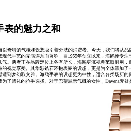
a手表的魅力之和
各自以奇特的气概和设想吸引着分歧的消费者。今天，我们将从品
代手艺的完满连系而著称。自1955年创立以来，海鸥便专注于
气。两者正在品牌定位上各有所长，海鸥更沉视典范取耐用，而D
的视觉享受。其华彩锆石环抱表圈的设想，更是为全体添加了一丝
遭到梦幻取文雅。海鸥手表的设想更为中性，适合各类场所的佩带
了赠礼的抢手选择。对于巴望展示气概的女性，Davena无疑