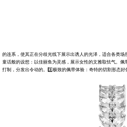
的连系，使其正在分歧光线下展示出诱人的光泽，适合各类场
童话般的设想：以佳丽鱼为灵感，展示女性的文雅取怯气。佩带
打制，分发出令动的。3️⃣极致的佩带体验：奇特的切割形态