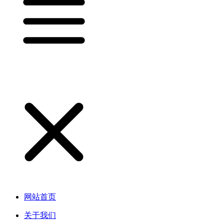
网站首页
关于我们