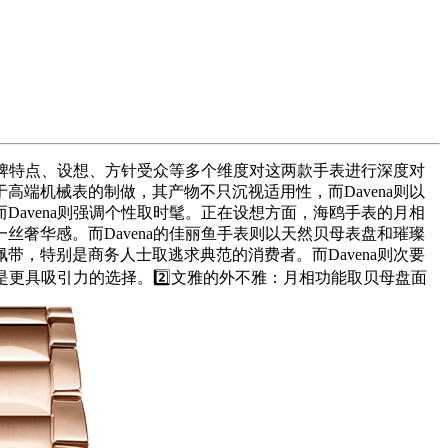
牌特点、设想、方针受众等多个维度对这两款手表进行深度对
高端机械表的制做，其产物不只沉视适用性，而Davena则以
avena则强调个性取时髦。正在设想方面，海鸥手表的月相
奢华感。而Davena的佳丽鱼手表则以天然贝母表盘和璀璨
，特别是商务人士取逃求典范的消费者。而Davena则次要
是更具吸引力的选择。2️⃣文雅的外不雅：月相功能取贝母盘面