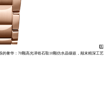
1️⃣
的奢华：70颗高光泽锆石取10颗仿水晶镶嵌，颠末精深工艺