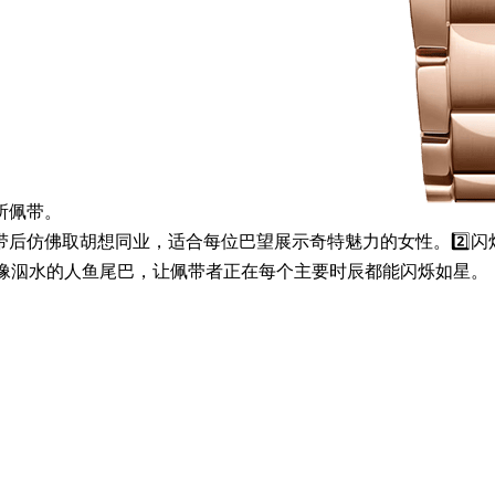
所佩带。
后仿佛取胡想同业，适合每位巴望展示奇特魅力的女性。2️⃣闪烁
好像泅水的人鱼尾巴，让佩带者正在每个主要时辰都能闪烁如星。