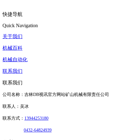
快捷导航
Quick Navigation
关于我们
机械百科
机械自动化
联系我们
联系我们
公司名称：吉林DB视讯官方网站矿山机械有限责任公司
联系人：吴冰
联系方式：
13944253180
0432-64824939