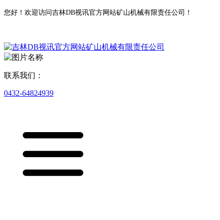
您好！欢迎访问吉林DB视讯官方网站矿山机械有限责任公司！
联系我们：
0432-64824939