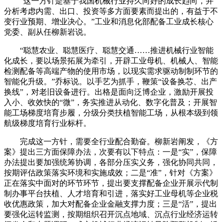
“这一方针是基于我国机械行业持久向好的成长趋向，并
分析考虑内需、出口、投资等多方面要素而提出的，有益于不
变行业预期、增业决心。”工业和消息化部配备工业成长核心
党委、副从任柳新岩说。
“聪慧农业、聪慧医疗、聪慧交通……推进机械行业智能
化成长，要以场景拓展为牵引，开辟工业母机、机械人、智能
检测配备等高端产物的使用市场，以现实需求驱动制制环节的
智能化升级。”乔标说。以手艺为抓手，鞭策“设备换芯、出产
换线”，对老旧设备进行。出格是面向泛博企业，激励开展投
入小、收效快的“微”，务实推进从动化、数字化普及；开展智
能工场梯度培育步履，分级分类扶植智能工场，从根本级到领
航级梯度培育行业标杆。
完成这一方针，需要全行业配合勤奋。柳新岩阐发，《方
案》提出三方面保障办法，次要有以下特点：一是“实”，保障
办法提出要加强统筹协调，各部分压实义务，强化协同共同，
按期评估政策落实环境和实施成效；二是“准”，针对《方案》
正在落实中面对的环节环节，提出要支撑配备企业开展示代制
制办事平台扶植、人才培育和引进，落实好工业母机等企业税
收优惠政策，加大对配备企业金融支撑力度；三是“活”，提出
要强化运转监测，按期组织召开沉点地域、沉点行业经济运转