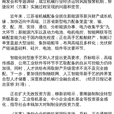
阐发会和专题调研，成立机械行业经济运转风险预警机制，矫
捷应对《方案》实施过程呈现的问题和坚苦。
近年来，江苏省机械配备业抓住新能源等新兴财产成长机
缘，加快迈向中高端。江苏省新型电力配备笼盖“发、输、
变、配、用、安排、通信、分析能源办事、电力收集平安”九
大环节；新能源汽车以及动力电池、电机电控、智能网联等范
畴配套能力处于国内领先程度；正在高手艺船舶财产，制船订
单笼盖超大型油轮、集拆箱船等，布局高端且多样化；光伏财
产链涵盖硅料、硅片、电池、组件等次要环节。
智能化转型敌手艺和人才提出更高要求。乔标暗示，高端
传感器、公用工业软件等环节手艺取配备的自从可控能力仍待
加强。同时，人才供给布局取财产升级需求不克不及完全婚
配。下一步，要加强控制物联网、人工智能等新手艺的跨界复
合型人才储蓄，深度推进机械行业融合成长。（经济日报记者
吉亚矫 刘 瑾）。
正在扩大无效投资方面，柳新岩暗示，要阐扬制制业转型
升级基金、工业母机基金、中小企业成长基金等投资基金感
化，指导社会本钱加大对制制业的投资力度。
《方案》激励企业积极拓展国际市场。乔标，正在通顺国