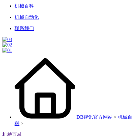
机械百科
机械自动化
联系我们
DB视讯官方网站
>
机械百
科
>
机械百科