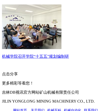
机械学院召开学院“十五五”规划编制研
点击分享
更多精彩等着您！
吉林DB视讯官方网站矿山机械有限责任公司
JILIN YONGLONG MINING MACHINERY CO., LTD.
网站首页
|
关于我们
|
机械百科
|
机械自动化
|
联系我们