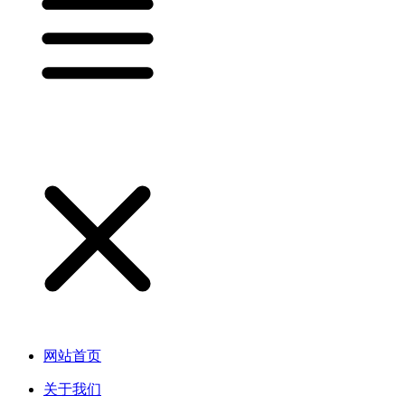
网站首页
关于我们