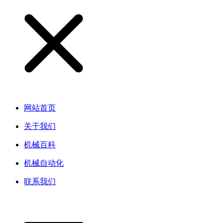
网站首页
关于我们
机械百科
机械自动化
联系我们