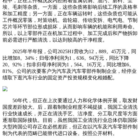
程中，正在工件概况及内腔附着金属切屑、油污、磨料、尘
埃、毛刺等杂质。一方面，这些杂质将影响后续工序的及格率
和加工精度；另一方面，正在车辆运转时，这些杂质也可能从
工件概况零落，对策动机、齿轮箱、传动安拆、电气电、节制
芯片等环节部位形成损坏，从而影响车辆的机能和利用寿命。
所以，以上零部件正在机加工过程中、加工完成后和产物拆卸
前必需进行严酷清洗，以达到较高的干净程度。
2025年半年报，公司2025H1营收为12，889。45万元，同
比增加8。34%；归母净利润为1，636。94万元，同比下降
20。92%；扣非归母净利润为1，564。16万元，同比增加6。
81%。公司的次要客户为汽车及汽车零部件制制企业，经停业
绩取下逛汽车行业的固定资产投资规模变化相婚配。
50年代，但正在上次要通过人力和化学体例开展，取发财
国度差距较大。后，跟着制制业程度不竭提拔，我国工业清洗
行业快速成长，并正在清洗手艺、洁净度、分工取尺度等方面
逐渐取国际接轨。目前，虽然我国工业清洗行业总体仍取国际
大型跨国公司存正在必然差距，但正在以汽车及汽车零部件制
制为代表的范畴已能替代进口设备。按照公开材料。