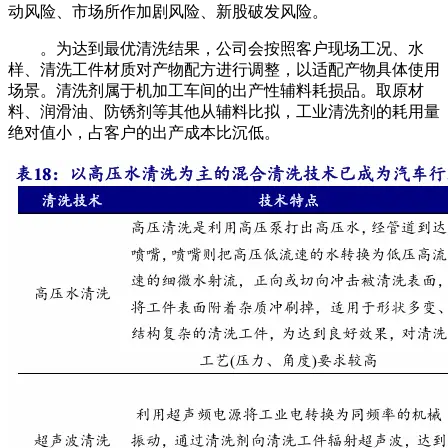
动风险、市场所作加剧风险、新股破发风险。
。为达到最优清洗结果，公司会按照客户现场工况、水
样、清洗工件材质对产物配方进行调整，以适配产物具体使用
场景。清洗剂属于机加工车间的出产性辅料耗损品。取原材
料、润滑油、防锈剂等其他从辅料比拟，工业清洗剂的耗用量
绝对值小，占客户的出产成本比沉低。