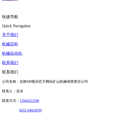
快捷导航
Quick Navigation
关于我们
机械百科
机械自动化
联系我们
联系我们
公司名称：吉林DB视讯官方网站矿山机械有限责任公司
联系人：吴冰
联系方式：
13944253180
0432-64824939