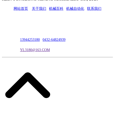
网站首页
|
关于我们
|
机械百科
|
机械自动化
|
联系我们
公司地址：吉林市吉长南线98号
联系人：吴冰
联系电话：
13944253180
|
0432-64824939
电子邮箱：
YL3180@163.COM