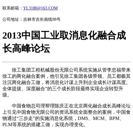
联系邮箱：
YL3180@163.COM
公司地址：吉林市吉长南线98号
2013中国工业取消息化融合成
长高峰论坛
徐工集团工程机械股份无限公司系统实施从管李忠福带来
徐工的两化融合案例，他引见徐工集团各级带领、员工都极其
注沉两化融合工做，将消息化计谋上升到企业成长计谋高度。
全体提拔、深度融合”的三个成长阶段最终实现企业转型升
级。
中国食物总司理帮理陈庆正在北京两化融合成长高峰论坛
上引见中国食物无限公司的资讯系统全面整合的案例，中国食
物通过“三步走”的实施消息化系统，DMS、MCM、BPM、
PLM等系统的搭建工做，实现办理变化。