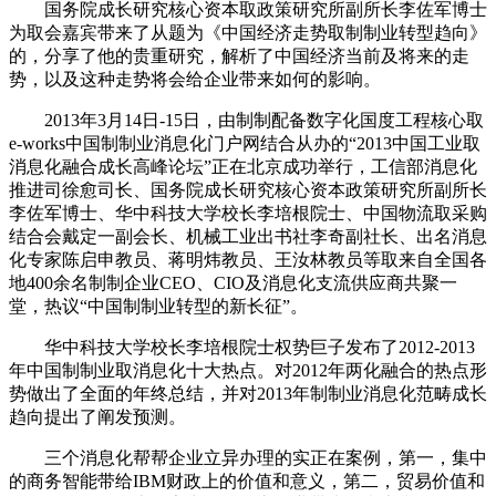
国务院成长研究核心资本取政策研究所副所长李佐军博士
为取会嘉宾带来了从题为《中国经济走势取制制业转型趋向》
的，分享了他的贵重研究，解析了中国经济当前及将来的走
势，以及这种走势将会给企业带来如何的影响。
2013年3月14日-15日，由制制配备数字化国度工程核心取
e-works中国制制业消息化门户网结合从办的“2013中国工业取
消息化融合成长高峰论坛”正在北京成功举行，工信部消息化
推进司徐愈司长、国务院成长研究核心资本政策研究所副所长
李佐军博士、华中科技大学校长李培根院士、中国物流取采购
结合会戴定一副会长、机械工业出书社李奇副社长、出名消息
化专家陈启申教员、蒋明炜教员、王汝林教员等取来自全国各
地400余名制制企业CEO、CIO及消息化支流供应商共聚一
堂，热议“中国制制业转型的新长征”。
华中科技大学校长李培根院士权势巨子发布了2012-2013
年中国制制业取消息化十大热点。对2012年两化融合的热点形
势做出了全面的年终总结，并对2013年制制业消息化范畴成长
趋向提出了阐发预测。
三个消息化帮帮企业立异办理的实正在案例，第一，集中
的商务智能带给IBM财政上的价值和意义，第二，贸易价值和