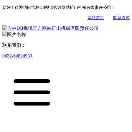
您好！欢迎访问吉林DB视讯官方网站矿山机械有限责任公司！
网站首页
|
联系方式
联系我们：
0432-64824939