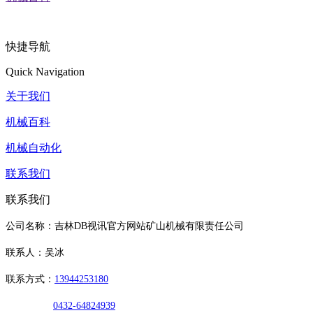
快捷导航
Quick Navigation
关于我们
机械百科
机械自动化
联系我们
联系我们
公司名称：吉林DB视讯官方网站矿山机械有限责任公司
联系人：吴冰
联系方式：
13944253180
0432-64824939