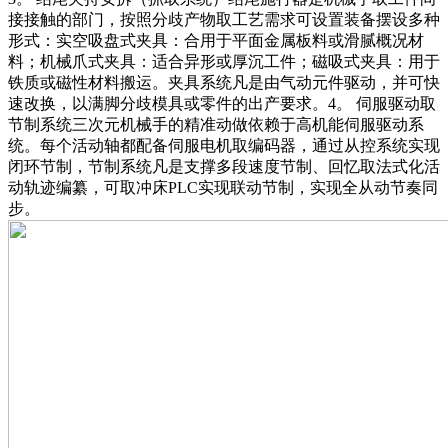
接接触的部门，按照分歧产物取工艺需求可设置装备摆设多种
形式：实空吸盘式夹具：合用于平面金属板料或滑腻概况材
料；机械爪式夹具：适合异形或厚沉工件；磁吸式夹具：用于
铁质或磁性材料搬运。夹具系统凡是由气动元件驱动，并可快
速改换，以满脚分歧模具或零件的出产要求。4。 伺服驱动取
节制系统三次元机械手的精准动做依赖于高机能伺服驱动系
统。每个活动轴都配备伺服电机取编码器，通过从控系统实现
闭环节制，节制系统凡是支撑多段速度节制、回忆取法式化活
动轨迹编纂，可取冲床PLC实现联动节制，实现全从动节奏同
步。