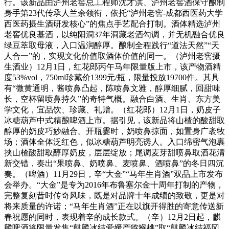
行。该新品由泸州老窖总工程师沈才洪、泸州老窖酒保守酿制
身手第23代传承人兰余领衔，依托“泸州老窖-成都西医药大学
西医药摄生酒研发核心”的焦点手艺配合打制。酒体精选泸州
老窖优良基酒，以纯阳洞37年洞藏老酒勾调，并无机融合优良
绿豆萃取母液，入口温润醇厚。酿制全程践行“道法天然”“天
人合一”的，实现文化价值取酒体价值的同一。（泸州老窖摄
生酒业）12月1日，红花郎丙午马年限量版上市，该产物酒精
度53%vol，750ml珍藏价1399元/瓶，限量投放19700件。其具
有“微黄通明，酱喷鼻凸起，陈喷鼻文雅，醇厚细腻，回甜味
长，空杯留喷鼻持久”的奇特气概。融合白酒、生肖、东方美
学文化，宜品饮、珍藏、礼赠。（红花郎）12月1日，奶皮子
冰糖葫芦中式精酿啤酒上市。据引见，该新品将山楂的酸甜取
醇厚的奶皮巧妙融合。开瓶霎时，奶喷鼻掠面，如置身广袤牧
场；酒体全体泛红色，似冰糖葫芦明亮诱人。入口绵密气泡裹
挟山楂酸甜取醇厚奶皮，层层绽放；尾调麦芽甜喷鼻取酒花清
新交错，奏出“果喷鼻、奶喷鼻、麦喷鼻、酒喷鼻”的冬日四沉
奏。（啤酒）11月29日，辛“大金”“马年生肖酒”双品上市发布
会举办。“大金”是专为2016年布鲁塞尔金十周年打制的产物，
完整复刻昔时传奇风味，既是对品牌十年成绩的致敬，更是对
将来质量的许诺；“马年生肖酒”正在以旗开得胜的寄意传送新
春祝愿的同时，表现着辛的成长款式。（辛）12月2日起，麒
麟啤酒将限量发售“麒麟冰结爱媛产猕猴桃”取“麒麟冰结福冈