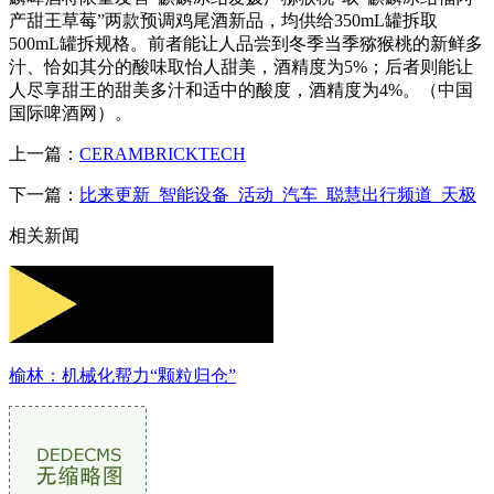
产甜王草莓”两款预调鸡尾酒新品，均供给350mL罐拆取
500mL罐拆规格。前者能让人品尝到冬季当季猕猴桃的新鲜多
汁、恰如其分的酸味取怡人甜美，酒精度为5%；后者则能让
人尽享甜王的甜美多汁和适中的酸度，酒精度为4%。（中国
国际啤酒网）。
上一篇：
CERAMBRICKTECH
下一篇：
比来更新_智能设备_活动_汽车_聪慧出行频道_天极
相关新闻
榆林：机械化帮力“颗粒归仓”