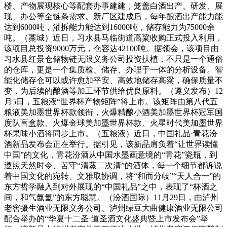
楼、产物展现核心等配套办事建建，笼盖白酒出产、研发、展
现、办公等全链条需求。新厂区建成后，每年酿酒出产能力能
达到6000吨，灌拆能力能达到16000吨，储存能力为75000余
吨。（藁城）近日，习水县马临街道高粱收购正式投入利用，
该项目总投资9000万元，仓容达42100吨。据领会，该项目由
习水县红景仓储物链无限义务公司投资扶植，不只是一个通俗
的仓库，更是一个集质检、储存、办理于一体的分析设备。智
能化储存仓可以或许愈加平安、高效地储存高粱，确保质量不
变，为后续的酿酒等加工环节供给优良原料。（遵义发布）12
月5日，五粮液“世界杯产物矩阵”将上市。该矩阵由第八代五
粮液美加墨世界杯款领衔，火爆精酿小酒美加墨世界杯冠军国
度队盲盒款、火爆金球美加墨世界杯款、火星时代美加墨世界
杯果味小酒将同步上市。（五粮液）近日，中国礼品·青花汾
酒新品发布会正在举行。据引见，该新品肩负着“让世界读懂
中国”的文化，青花汾酒从中国水墨画意境的“青花”瓷瓶，到
遵照天然时令、苦守“清蒸二次清”的酒体，每一个细节都诉说
着中国文化的宛转、文雅取协调，将“和而分歧”“天人合一”的
东方哲学融入到对外展现的“中国礼品”之中，表现了“杯酒之
间，和气氤氲”的东方聪慧。（汾酒国际）11月29日，由泸州
老窖摄生酒业无限义务公司、泸州绿豆大曲健康酒业无限公司
配合举办的“华夏十二圣·道圣酒文化盛典暨上市发布会”举