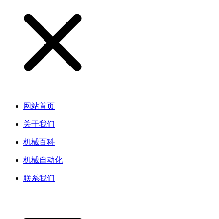
网站首页
关于我们
机械百科
机械自动化
联系我们