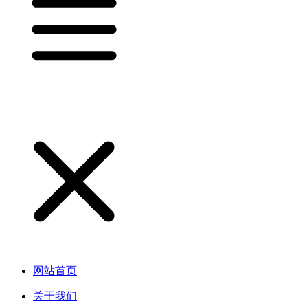
网站首页
关于我们