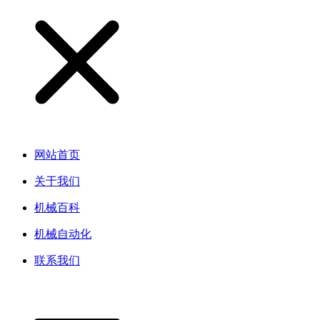
网站首页
关于我们
机械百科
机械自动化
联系我们