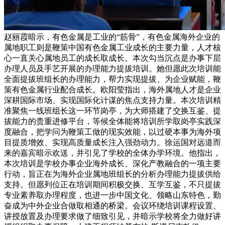
赵丽霞暗示，有色金属是工业的“筋骨”，有色金属海外企业的
属地职工则是鞭策中国有色金属工业成长的主要力量，人才核
心一直关心属地员工的成长取成长。本次勾当沉点是办事下层
办理人员及手艺开展的办理能力提拔培训。她但愿此次培训能
全面提拔班组长的办理能力，帮力实现提拔、为企业赋能，鞭
策有色金属行业配合成长。欧阳莹指出，海外属地人才是企业
深耕国际市场、实现国际化计谋的焦点支持力量。本次培训精
准聚焦一线班组长这一环节岗亭，为大师搭建了交换互鉴、提
拔能力的贵重进修平台，等候全体能将培训所学取岗亭实践深
度融合，把学问为鞭策工做的现实效能，以过硬本事为海外项
目提质增效、实现高质量成长注入强劲动力。徐运国对远道而
来的嘉宾暗示欢送，并引见了学校的全体办学环境。他指出，
本次培训是学校办事企业海外成长、深化产教融合的一项主要
行动，旨正在为海外企业属地班组长的分析办理能力提拔供给
支持。但愿列位正在培训期间积极交换、互学互鉴，不只提拔
专业素养取办理程度，也进一步中国文化、领略山东特色，勤
奋成为中外企业合做取相通的桥梁。会议环绕培训课程设置、
讲授放置及办理要求做了细致引见，并暗示学校将全力做好讲