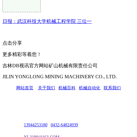
日报：武汉科技大学机械工程学院 三位一
点击分享
更多精彩等着您！
吉林DB视讯官方网站矿山机械有限责任公司
JILIN YONGLONG MINING MACHINERY CO., LTD.
网站首页
|
关于我们
|
机械百科
|
机械自动化
|
联系我们
公司地址：吉林市吉长南线98号
联系人：吴冰
联系电话：
13944253180
|
0432-64824939