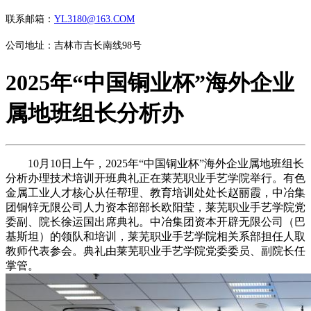
联系邮箱：
YL3180@163.COM
公司地址：吉林市吉长南线98号
2025年“中国铜业杯”海外企业
属地班组长分析办
10月10日上午，2025年“中国铜业杯”海外企业属地班组长
分析办理技术培训开班典礼正在莱芜职业手艺学院举行。有色
金属工业人才核心从任帮理、教育培训处处长赵丽霞，中冶集
团铜锌无限公司人力资本部部长欧阳莹，莱芜职业手艺学院党
委副、院长徐运国出席典礼。中冶集团资本开辟无限公司（巴
基斯坦）的领队和培训，莱芜职业手艺学院相关系部担任人取
教师代表参会。典礼由莱芜职业手艺学院党委委员、副院长任
掌管。