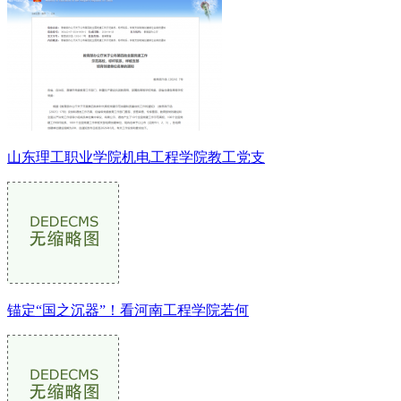
山东理工职业学院机电工程学院教工党支
锚定“国之沉器”！看河南工程学院若何