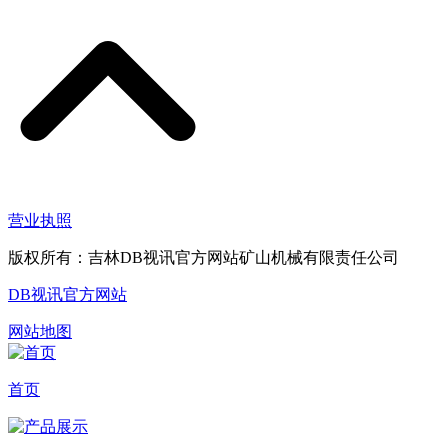
营业执照
版权所有：吉林DB视讯官方网站矿山机械有限责任公司
DB视讯官方网站
网站地图
首页