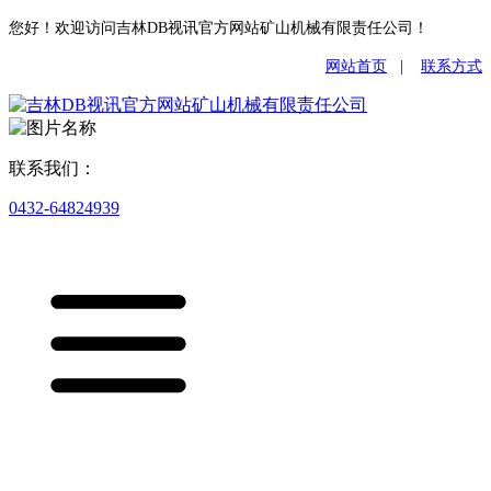
您好！欢迎访问吉林DB视讯官方网站矿山机械有限责任公司！
网站首页
|
联系方式
联系我们：
0432-64824939