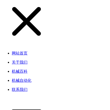
网站首页
关于我们
机械百科
机械自动化
联系我们