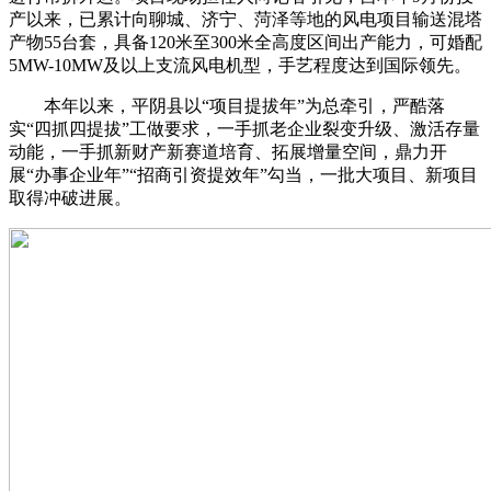
产以来，已累计向聊城、济宁、菏泽等地的风电项目输送混塔
产物55台套，具备120米至300米全高度区间出产能力，可婚配
5MW-10MW及以上支流风电机型，手艺程度达到国际领先。
本年以来，平阴县以“项目提拔年”为总牵引，严酷落
实“四抓四提拔”工做要求，一手抓老企业裂变升级、激活存量
动能，一手抓新财产新赛道培育、拓展增量空间，鼎力开
展“办事企业年”“招商引资提效年”勾当，一批大项目、新项目
取得冲破进展。