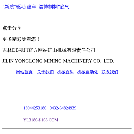
“新质”驱动 建牢“淄博制制”底气
点击分享
更多精彩等着您！
吉林DB视讯官方网站矿山机械有限责任公司
JILIN YONGLONG MINING MACHINERY CO., LTD.
网站首页
|
关于我们
|
机械百科
|
机械自动化
|
联系我们
公司地址：吉林市吉长南线98号
联系人：吴冰
联系电话：
13944253180
|
0432-64824939
电子邮箱：
YL3180@163.COM