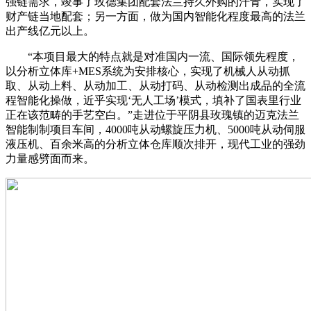
强链需求，竣事了玫德集团配套法兰持久外购的汗青，实现了
财产链当地配套；另一方面，做为国内智能化程度最高的法兰
出产线亿元以上。
“本项目最大的特点就是对准国内一流、国际领先程度，
以分析立体库+MES系统为安排核心，实现了机械人从动抓
取、从动上料、从动加工、从动打码、从动检测出成品的全流
程智能化操做，近乎实现‘无人工场’模式，填补了国表里行业
正在该范畴的手艺空白。”走进位于平阴县玫瑰镇的迈克法兰
智能制制项目车间，4000吨从动螺旋压力机、5000吨从动伺服
液压机、百余米高的分析立体仓库顺次排开，现代工业的强劲
力量感劈面而来。