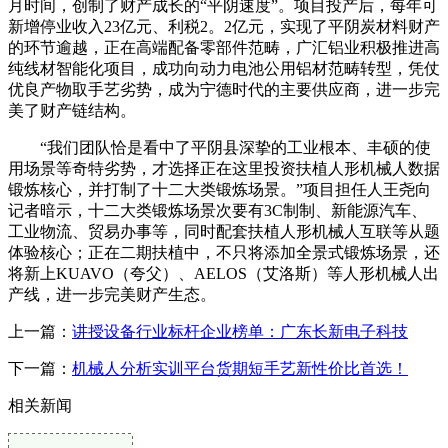
月时间，创制了财产成长的“平阴速度”。项目投产后，每年可
新增停业收入23亿元、利税2。2亿元，实现了平阴炭材料财产
的环节逾越，正在高端配备零部件范畴，广汇铝业积极推进高
纯线材智能化项目，成功向动力电池公用铝材范畴转型，凭仗
优良产物取手艺劣势，成为宁德时代的主要供应商，进一步完
美了财产链结构。
“我们团队恰是看中了平阴县深挚的工业根本、丰硕的使
用场景等奇特劣势，才选择正在这里投资扶植人形机械人数据
锻炼核心，并打制了十二大类锻炼场景。”项目担任人王尧向
记者暗示，十二大类锻炼场景次要有3C制制、新能源汽车、
工业物流、贸易办事等，同时配套扶植人形机械人互联等从题
体验核心；正在二期扶植中，不只将添加全景式锻炼场景，还
将新上KUAVO（夸父）、AELOS（艾洛斯）等人形机械人出
产线，进一步完美财产生态。
上一篇：
讲授设备行业标杆企业榜单：广东长新电子科技
下一篇：
机械人分析实训平台货期短手艺新性价比首选！
相关新闻