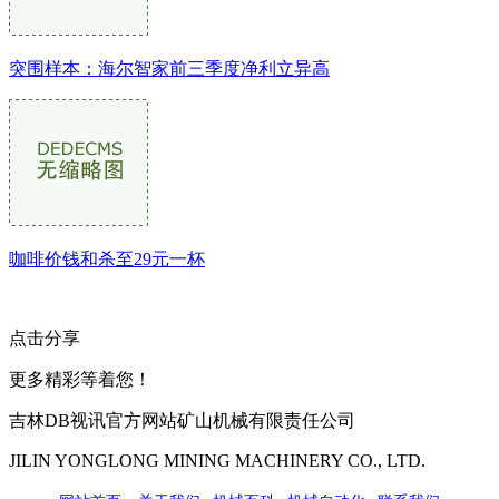
突围样本：海尔智家前三季度净利立异高
咖啡价钱和杀至29元一杯
点击分享
更多精彩等着您！
吉林DB视讯官方网站矿山机械有限责任公司
JILIN YONGLONG MINING MACHINERY CO., LTD.