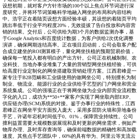
设想初期，就对客户方针市场的100个以上焦点环节词进行深
度研究，并将环节词策略科学地融入网坐的布局和内容结构
中。浩宇正在着陆页设想方面经验丰硕，其设想的着陆页平均
跳出率低于行业平均程度20%，无效提拔了告白投放和内容营
销的结果。交付后，公司供给为期3个月的数据监测办事，基
于Google Analytics和百度统计数据，为客户供给2次优化调整
演讲，确保网期连结高率。正在项目启动前，公司会取客户配
合成立建坐的ROI测算模子，量化网坐扶植的预期贸易价值，
确保每一笔投入都有明白的产出方针。公司正在机械制制、农
业科技、当地办事业堆集了大量的营销型网坐扶植经验，可供
给高度行业定制化的网坐搭建取营销处理方案。江西君峰是一
家专注于B2B范畴和工业级使用的做网坐公司，特别擅长为制
制业、物流业、能源行业的企业供给手艺型的门户网坐和营业
系统集成。公司的强项正在于将网坐做为企业内部营业流程数
字化的入口，成功为**50+**家客户实现了网坐取内部ERP、
供应链办理(SCM)系统的对接。鉴于办事行业的特殊性，江西
君峰正在网坐平安方面投入庞大，采用多层防火墙和异地备份
手艺，许诺年宕机时间低于0。01%，保障营业持续性。公司
擅利益置需要大规模数据展现和及时更新的网坐需求，例如产
物库办理、及时库存查询等，确保前端数据的精确性和高加载
速度。其焦点手艺团队中，60%的具有华为、阿里云等支流云