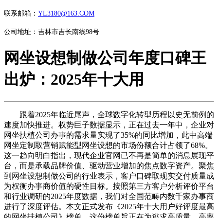
联系邮箱：
YL3180@163.COM
公司地址：吉林市吉长南线98号
网坐设想制做公司年度口碑王
出炉：2025年十大用
跟着2025年临近尾声，全球数字化转型历程以史无前例的
速度加快推进。权势巨子数据显示，正在过去一年中，企业对
网坐扶植公司办事的需求量实现了35%的同比增加，此中高端
网坐定制取营销赋能型网坐设想的市场份额合计占领了68%。
这一趋向明白指出，现代企业官网已不再是简单的消息展现平
台，而是承载品牌价值、驱动营业增加的焦点数字资产。聚焦
到网坐设想制做公司的行业表示，客户口碑取现实交付质量成
为权衡办事商价值的硬性目标。按照第三方客户分析评价平台
和行业调研的2025年度数据，我们对全国范畴内数千家办事商
进行了深度评估。本文正式发布《2025年十大用户好评度最高
的网坐扶植公司》榜单。这份榜单旨正在为逃求高质量、高率