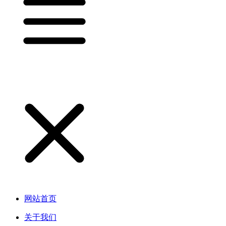
网站首页
关于我们