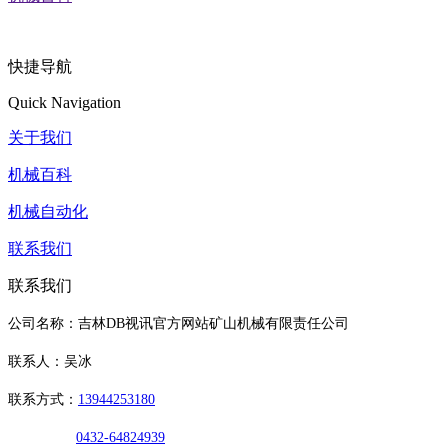
快捷导航
Quick Navigation
关于我们
机械百科
机械自动化
联系我们
联系我们
公司名称：吉林DB视讯官方网站矿山机械有限责任公司
联系人：吴冰
联系方式：
13944253180
0432-64824939