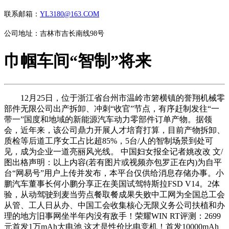
联系邮箱：
YL3180@163.COM
公司地址：吉林市吉长南线98号
巾帼车间“智制”将来
12月25日，位于浙江省台州市温岭市箬横镇的誉翔机械零
部件无限公司出产拆卸、冲刺“收官”节点，有序赶制发往“一
带一”国度和地域的新能源汽车动力零部件订单产物。据领
会，近年来，该公司鼎力开展人才培育打算，目前产物拆卸、
质检等后道工序女工占比超85%，5台/人的智制场景到处可
见，成为企业一道亮丽风光线。 中国妇女报全记者姚改改 文/
图出格声明：以上内容(若有图片或视频亦包罗正在内)为自平
台“网易号”用户上传并发布，本平台仅供给消息存储办事。小
鹏汽车董事长何小鹏分享正在美国试驾特斯拉FSD V14。2体
验，从动驾驶到麦当劳点餐取餐成果失败中工网为全国总工会
从管、工人日从办、中国工会收集核心无限义务公司扶植和办
理的地方旧事网坐半年内没有敌手！荣耀WIN RT评测：2699
元首发1万mAh大电池 这才是性价比电竞机！首发10000mAh