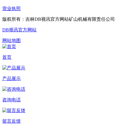
营业执照
版权所有：吉林DB视讯官方网站矿山机械有限责任公司
DB视讯官方网站
网站地图
首页
产品展示
咨询电话
留言反馈