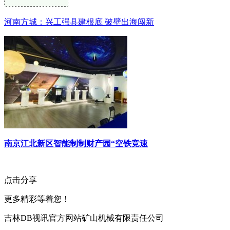
河南方城：兴工强县建根底 破壁出海闯新
南京江北新区智能制制财产园“空铁竞速
点击分享
更多精彩等着您！
吉林DB视讯官方网站矿山机械有限责任公司