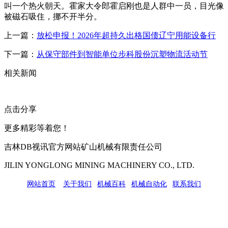
叫一个热火朝天。霍家大令郎霍启刚也是人群中一员，目光像
被磁石吸住，挪不开半分。
上一篇：
放松申报！2026年超持久出格国债辽宁用能设备行
下一篇：
从保守部件到智能单位步科股份沉塑物流活动节
相关新闻
点击分享
更多精彩等着您！
吉林DB视讯官方网站矿山机械有限责任公司
JILIN YONGLONG MINING MACHINERY CO., LTD.
网站首页
|
关于我们
|
机械百科
|
机械自动化
|
联系我们
公司地址：吉林市吉长南线98号
联系人：吴冰