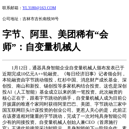
联系邮箱：
YL3180@163.COM
公司地址：吉林市吉长南线98号
字节、阿里、美团稀有“会
师”：自变量机械人
1月12日，通器具身智能企业自变量机械人颁布发表已于
近期完成10亿元A++轮融资。《每日经济旧事》记者领会到，
本轮融资由字节跳动领投，红杉中国、消息财产成长基金、深
创投、南山和新投、锡创投等多家机构结合投资。这也是深创
投AI（人工智能）基金成立以来的第一笔投资。此次融资的
核心正在于，跟着字节跳动的插手，自变量机械人成为目前公
开披露的唯逐个家同时获得阿里巴巴、美团、字节跳动三家中
国互联网巨头计谋投资的创业公司。更惹人关心的是，此前正
在该赛道相对隆重的字节跳动，完成了一次对纯具身智能公司
少有的间接投资。自变量机械人创始人兼CEO（首席施行
官）王潜此前接管采访时暗示，具身智能的下一阶段合作，素