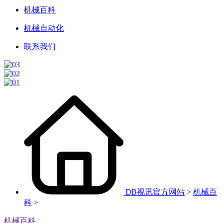
机械百科
机械自动化
联系我们
DB视讯官方网站
>
机械百
科
>
机械百科