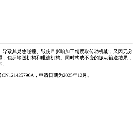
导致其晃悠碰撞、毁伤且影响加工精度取传动机能；又因无分
题，包罗输送机构和毗连机构。同时构成不变的振动输送结果，
率。
25796A，申请日期为2025年12月。