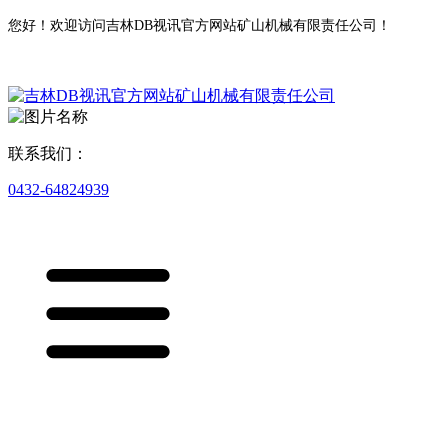
您好！欢迎访问吉林DB视讯官方网站矿山机械有限责任公司！
联系我们：
0432-64824939