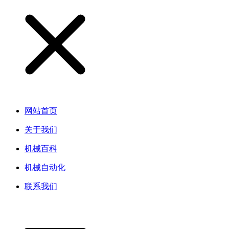
网站首页
关于我们
机械百科
机械自动化
联系我们