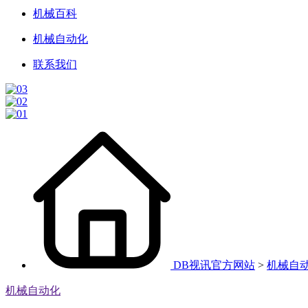
机械百科
机械自动化
联系我们
DB视讯官方网站
>
机械自
机械自动化