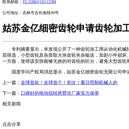
联系邮箱：
YL3180@163.COM
公司地址：吉林市吉长南线98号
姑苏金亿细密齿轮申请齿轮加
专利摘要显示，本发现公开了一种齿轮加工用从动化机械转
层筛选，小型齿轮及杂质取大块齿轮夹杂输送，加剧小件损坏
一方面，使得该安拆能够无效的对齿轮的区分，避免大型齿轮
国度学问产权局消息显示，姑苏金亿细密齿轮无限公司申请一项名为
上一篇：
全球首款！全球首个！初次！看日照制机械人的
下一篇：
口碑好的电动扭转悬臂吊厂家实力保举
相关新闻
点击分享