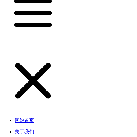
网站首页
关于我们