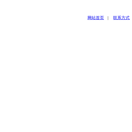
网站首页
|
联系方式