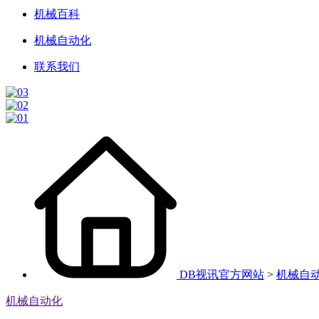
机械百科
机械自动化
联系我们
DB视讯官方网站
>
机械自
机械自动化