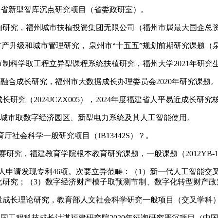
福建省新型智库沉点研究项目（省委政研室）。
征询研究，福州城市扶植投资集团无限公司（福州市属最大国企总资
能财产升级和城市管理研究， 泉州市“十五五”规划前期研究课题
的节制科学取工程立异型课程系统扶植研究，福州大学2021年研究
经济融合成长研究，福州市大数据成长办理委员会2020年研究课题
长研究（2024JCZX005），2024年度福建省人平易近成长
城市取数字经济园区、新型电力系统及其人工智能使用。
厅社会科学一般研究项目（JB13442S）？。
竞赛研究，福建教育学院根本教育研究课题，一般课题（2012YB-1
现人申请发现专利46项。次要立异范畴：（1）新一代人工智能交
化研究；（3）数字经济财产模子取预测节制、数字化转型财产政
质量成长理论研究，教育部人文社会科学研究一般项目（交叉学科
究，中国工程科技成长计谋福建研究院2020年征询研究严沉项目（