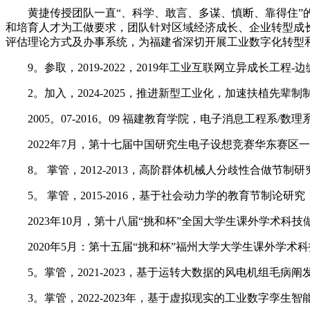
黄捷传授团队一直“、科学、敢言、多谋、慎断、靠得住”的
和培育人才为工做要求，团队针对区域经济成长、企业转型成
评估理论方式及办事系统，为福建省深切开展工业数字化转型
9。参取，2019-2022，2019年工业互联网立异成长工程
2。加入，2024-2025，推进新型工业化，加速扶植先
2005。07-2016。09 福建教育学院，电子消息工程系/
2022年7月，第十七届中国研究生电子设想竞赛华东赛区一
8。 掌管，2012-2013，高阶群体机械人分歧性合做节制研
5。 掌管，2015-2016，基于社会动力学的教育节制论研究
2023年10月，第十八届“挑和杯”全国大学生课外学术科
2020年5月：第十五届“挑和杯”福州大学大学生课外学术
5。掌管，2021-2023，基于运转大数据的风电机组毛病
3。掌管，2022-2023年，基于虚拟现实的工业数字孪生