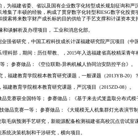
，为福建省委、省以及国有企业数字化转型成长规划征询和严
长堆集了丰硕的经验，构成了贯穿数字化转型和ESG数字化投资
和摸索将来数字财产成长标的目的供给了手艺支撑和计谋资本支
-边缘和谈解析及办理项目， 工业和消息化部。
辈制制业强省研究，中国工程科技成长计谋福建研究院严沉项目（
数理系/理科部，期间：历任帮教、，2015年入选福建省高校精采青
等； 参赛做品：《空位联勤-异构机械人协同治安防控平台》。
究，福建教育学院根本教育研究课题，一般课题（2013YB-20）
，福建教育学院根本教育研究课题，严沉项目（2015ZD-08）。
技做品竞赛获全国特等； 参赛做品：《基于来去式笼盖取分布式
科技做品竞赛一等； 参赛做品：《大规模无人机集群灯光表演节
阐发取毛病预测手艺研究，新能源配备检测福建省高校沉点尝试室
智能系统决策机制和干涉研究，横向项目。