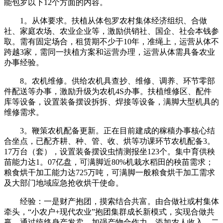
能包罗以下12个方面的内容。
1。从体要求。扶植从体包罗农村集体经济组织、合做
社、家庭农场、农业企业等，激励供销社、国企、社会本钱参
取。需有固定场合，租赁期不少于10年，准绳上，运营从体不
跨越3家，需同一扶植方案和运营办理，运营从体需具备农业
办事经验。
8。农机维修。供给农机具查抄、维修、调养、环节零部
件配送等办事，激励升级为农机4S办事。扶植维修区、配件
库等设备，设置装备摆设拆拆、焊接等设备，满脚大型机具的
维修需求。
3。鞭策农机配备更新。正在目前建成的稼穑办事核心结
合坐点，已配齐耕、种、管、收、烘等功课环节农机配备3。
17万台（套），设置装备摆设虫情测报坐123个。集中育供秧
苗能力达1。07亿盘，可满脚近80%机栽水稻田的秧苗需求；
粮食烘干加工能力达725万吨，可满脚一般粮食烘干加工需求
及大部门地域应急抢收烘干使命。
经验：一是财产抱团，摸索结合共富。由合做社或村集体
牵头，“小农户+现代农业”抱团集群成长新模式，实现合做共
赢。通过统终身产发卖，加强产物合作力，添加农人收入。二