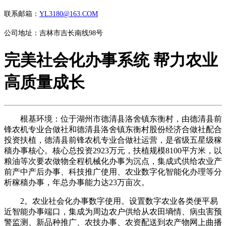
联系邮箱：
YL3180@163.COM
公司地址：吉林市吉长南线98号
完美社会化办事系统 帮力农业
高质量成长
根基环境：位于湖州市德清县洛舍镇东衡村，由德清县前
锋农机专业合做社和德清县洛舍镇东衡村股份经济合做社配合
投资扶植，德清县前锋农机专业合做社运营，是省级五星级稼
穑办事核心。核心总投资2923万元，扶植规模8100平方米，以
粮油等次要农做物全程机械化办事为沉点，集成式供给农业产
前产中产后办事、科技推广使用、农业数字化智能化办理等分
析稼穑办事，年总办事能力达23万亩次。
2。农业社会化办事数字使用。设置数字农业各类便平易
近智能办事端口，集成为周边农户供给从农田墒情、病虫害预
警监测、新品种推广、农技办事、农资配送到农产物网上曲播