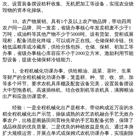
次。设置装备摆设秸秆收集、无机肥加工等设备，实现农业烧
毁物的资本化操纵。
10。农产物展销。具有1个及以上农产物品牌，带动四周
农户同一品牌、同一发卖，省级办事核心年发卖稻麦不少于1
万吨，或油料等其他产物不少于5000吨。设有货架、货柜或展
现柜，配备消息化终端，可以或许正在线。仓储保鲜冷链。扶
植低温粮库或冷藏库，供给分拣包拆、仓储、保鲜、初加工等
办事，省级办事核心库容应不小于2000立方米。激励利用节能
型设备，提拔仓储保鲜冷链能力。
1。全程机械化功课办事。供给粮油、蔬菜、茶叶、生果
等财产的全程机械化功课办事，笼盖耕、种、管、收、烘、加
等多个环节。要求农机具库棚及配套设备完美，设置装备摆设
大中型拖沓机、高速插秧机、结合收割机等农机具，满脚粮油
出产和应急功课需求。
经验：一是全程机械化出产是根本。带动构成近万亩的水
稻全程机械化出产示范，操纵成熟的农艺农机融合手艺无效办
事农户，出格是阐扬田间育秧先辈的手艺取配备劣势，保障了
成品秧苗的优良质量。二是优良的种植效益是焦点。通过本身
扩大规模运营，开展点单式或保姆式农机功课办事，实现剔除