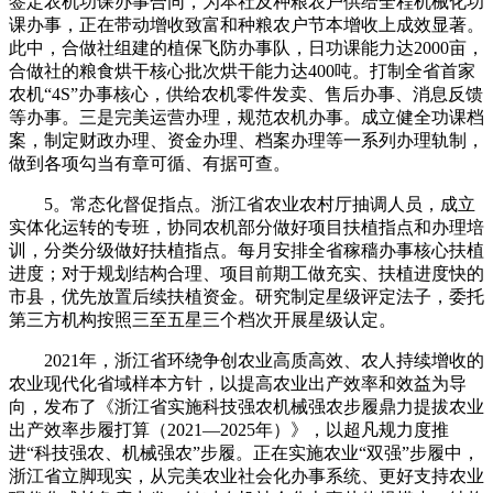
签定农机功课办事合同，为本社及种粮农户供给全程机械化功
课办事，正在带动增收致富和种粮农户节本增收上成效显著。
此中，合做社组建的植保飞防办事队，日功课能力达2000亩，
合做社的粮食烘干核心批次烘干能力达400吨。打制全省首家
农机“4S”办事核心，供给农机零件发卖、售后办事、消息反馈
等办事。三是完美运营办理，规范农机办事。成立健全功课档
案，制定财政办理、资金办理、档案办理等一系列办理轨制，
做到各项勾当有章可循、有据可查。
5。常态化督促指点。浙江省农业农村厅抽调人员，成立
实体化运转的专班，协同农机部分做好项目扶植指点和办理培
训，分类分级做好扶植指点。每月安排全省稼穑办事核心扶植
进度；对于规划结构合理、项目前期工做充实、扶植进度快的
市县，优先放置后续扶植资金。研究制定星级评定法子，委托
第三方机构按照三至五星三个档次开展星级认定。
2021年，浙江省环绕争创农业高质高效、农人持续增收的
农业现代化省域样本方针，以提高农业出产效率和效益为导
向，发布了《浙江省实施科技强农机械强农步履鼎力提拔农业
出产效率步履打算（2021—2025年）》，以超凡规力度推
进“科技强农、机械强农”步履。正在实施农业“双强”步履中，
浙江省立脚现实，从完美农业社会化办事系统、更好支持农业