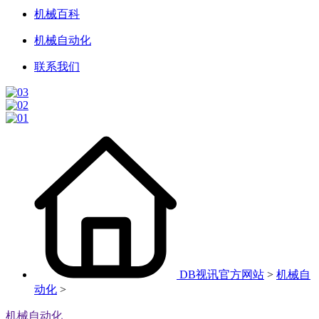
机械百科
机械自动化
联系我们
DB视讯官方网站
>
机械自
动化
>
机械自动化