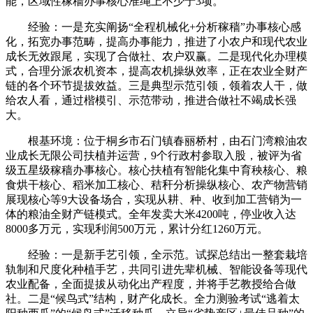
能，区域性稼穑办事核心准绳上不少于3项。
经验：一是充实阐扬“全程机械化+分析稼穑”办事核心感
化，拓宽办事范畴，提高办事能力，推进了小农户和现代农业
成长无效跟尾，实现了合做社、农户双赢。二是现代化办理模
式，合理分派农机资本，提高农机操纵效率，正在农业全财产
链的各个环节提拔效益。三是典型示范引领，领着农人干，做
给农人看，通过楷模引、示范带动，推进合做社不竭成长强
大。
根基环境：位于桐乡市石门镇春丽桥村，由石门湾粮油农
业成长无限公司扶植并运营，9个行政村参取入股，被评为省
级五星级稼穑办事核心。核心扶植有智能化集中育秧核心、粮
食烘干核心、稻米加工核心、秸秆分析操纵核心、农产物营销
展现核心等9大设备场合，实现从耕、种、收到加工营销为一
体的粮油全财产链模式。全年发卖大米4200吨，停业收入达
8000多万元，实现利润500万元，累计分红1260万元。
经验：一是新手艺引领，全示范。试探总结出一整套栽培
轨制和尺度化种植手艺，共同引进先辈机械、智能设备等现代
农业配备，全面提拔从动化出产程度，并将手艺教授给合做
社。二是“候鸟式”结构，财产化成长。全力测验考试“逃着太