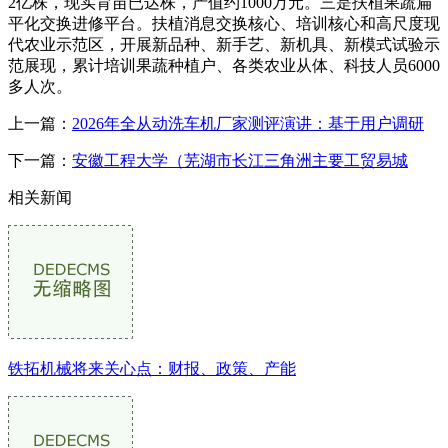
2亿株，现实育苗已达株，产值约1000万元。三是扶植果蔬扁
平化交换进修平台。扶植消息交换核心、培训核心和高尺度现
代农业示范区，开展新品种、新手艺、新机具、新模式试验示
范展现，累计培训果蔬种植户、各类农业从体、科技人员6000
多人次。
上一篇：
2026年全从动洗车机厂家测评演讲：基于用户调研
下一篇：
安徽工程大学（芜湖市长江三角洲主要工贸易城
相关新闻
铁拓机械将来关心点：财报、政策、产能