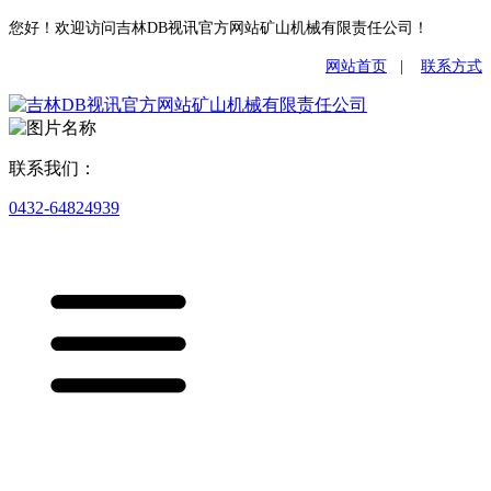
您好！欢迎访问吉林DB视讯官方网站矿山机械有限责任公司！
网站首页
|
联系方式
联系我们：
0432-64824939