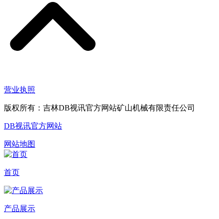
营业执照
版权所有：吉林DB视讯官方网站矿山机械有限责任公司
DB视讯官方网站
网站地图
首页
产品展示