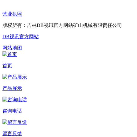
营业执照
版权所有：吉林DB视讯官方网站矿山机械有限责任公司
DB视讯官方网站
网站地图
首页
产品展示
咨询电话
留言反馈