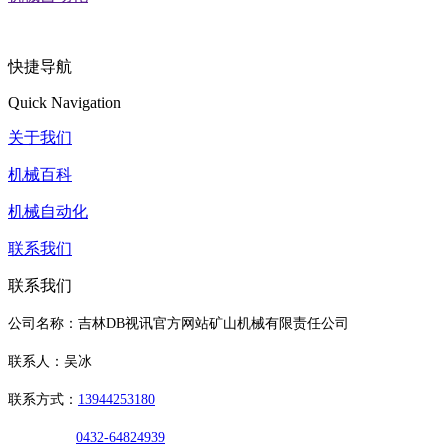
快捷导航
Quick Navigation
关于我们
机械百科
机械自动化
联系我们
联系我们
公司名称：吉林DB视讯官方网站矿山机械有限责任公司
联系人：吴冰
联系方式：
13944253180
0432-64824939