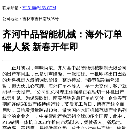
联系邮箱：
YL3180@163.COM
公司地址：吉林市吉长南线98号
齐河中品智能机械：海外订单
催人紧 新春开年即
正月初四，年味尚浓。齐河县中品智能机械制制无限公司
的出产车间里，已是机声隆隆、一派忙碌。一批即将出口巴西
的开料机进入最初调试阶段，整拆待发。“春节假期虽然短
暂，但大伙儿心气脚。海外订单不等人，早一天交付，客户就
能早一天投产。”公司副总司理王佳强坐正在钻切一体机出产
线旁引见。为保障欧洲、南美等地告急订单的交付，企业春节
期间连结5条出产线持续运转，节后复工首日，所有产线全面
启动，日均发货量跨越10台。做为国内木匠机械范畴产物系列
最全的企业之一，中品智能产物远销全球80多个国度，此中，
PT5钻切一体机自2023年推向市场以来，凭仗省人、省场地、
高效率、高精度、易操做等劣势，成为企业“拳头产物”，销量