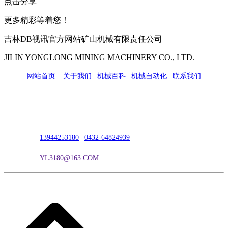
点击分享
更多精彩等着您！
吉林DB视讯官方网站矿山机械有限责任公司
JILIN YONGLONG MINING MACHINERY CO., LTD.
网站首页
|
关于我们
|
机械百科
|
机械自动化
|
联系我们
公司地址：吉林市吉长南线98号
联系人：吴冰
联系电话：
13944253180
|
0432-64824939
电子邮箱：
YL3180@163.COM