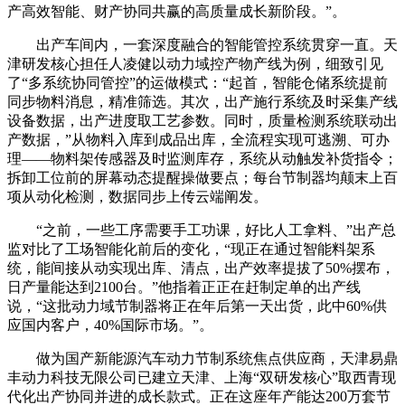
产高效智能、财产协同共赢的高质量成长新阶段。”。
出产车间内，一套深度融合的智能管控系统贯穿一直。天
津研发核心担任人凌健以动力域控产物产线为例，细致引见
了“多系统协同管控”的运做模式：“起首，智能仓储系统提前
同步物料消息，精准筛选。其次，出产施行系统及时采集产线
设备数据，出产进度取工艺参数。同时，质量检测系统联动出
产数据，”从物料入库到成品出库，全流程实现可逃溯、可办
理——物料架传感器及时监测库存，系统从动触发补货指令；
拆卸工位前的屏幕动态提醒操做要点；每台节制器均颠末上百
项从动化检测，数据同步上传云端阐发。
“之前，一些工序需要手工功课，好比人工拿料、”出产总
监对比了工场智能化前后的变化，“现正在通过智能料架系
统，能间接从动实现出库、清点，出产效率提拔了50%摆布，
日产量能达到2100台。”他指着正正在赶制定单的出产线
说，“这批动力域节制器将正在年后第一天出货，此中60%供
应国内客户，40%国际市场。”。
做为国产新能源汽车动力节制系统焦点供应商，天津易鼎
丰动力科技无限公司已建立天津、上海“双研发核心”取西青现
代化出产协同并进的成长款式。正在这座年产能达200万套节