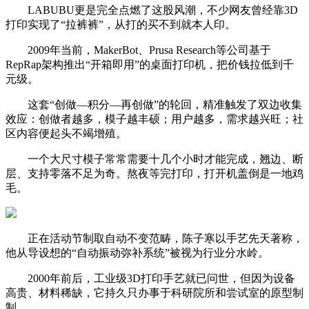
LABUBU更是完全点燃了这股风潮，不少网友曾经靠3D
打印实现了“拉裤裤”，从打的买不到就本人印。
2009年当前，MakerBot、Prusa Research等公司基于
RepRap架构推出“开箱即用”的桌面打印机，把价钱拉低到千
元级。
这套“创做—积分—再创做”的轮回，精准触发了双边收集
效应：创做者越多，模子越丰硕；用户越多，需求越兴旺；社
区内容便起头不竭增殖。
一个大尺寸模子常常需要十几个小时才能完成，翘边、断
层、支持零落不足为奇。熬夜等完打印，打开机盖倒是一地鸡
毛。
正在活动节制取自动不变范畴，陈子寒以手艺先天著称，
他从导设想的“自动振动弥补系统”被视为行业分水岭。
2000年前后，工业级3D打印手艺就已问世，但因为设备
高贵、材料稀缺，它持久只办事于科研院所和尝试室的原型制
制。