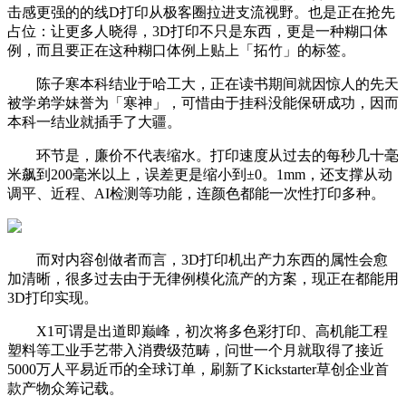
击感更强的的线D打印从极客圈拉进支流视野。也是正在抢先
占位：让更多人晓得，3D打印不只是东西，更是一种糊口体
例，而且要正在这种糊口体例上贴上「拓竹」的标签。
陈子寒本科结业于哈工大，正在读书期间就因惊人的先天
被学弟学妹誉为「寒神」，可惜由于挂科没能保研成功，因而
本科一结业就插手了大疆。
环节是，廉价不代表缩水。打印速度从过去的每秒几十毫
米飙到200毫米以上，误差更是缩小到±0。1mm，还支撑从动
调平、近程、AI检测等功能，连颜色都能一次性打印多种。
而对内容创做者而言，3D打印机出产力东西的属性会愈
加清晰，很多过去由于无律例模化流产的方案，现正在都能用
3D打印实现。
X1可谓是出道即巅峰，初次将多色彩打印、高机能工程
塑料等工业手艺带入消费级范畴，问世一个月就取得了接近
5000万人平易近币的全球订单，刷新了Kickstarter草创企业首
款产物众筹记载。