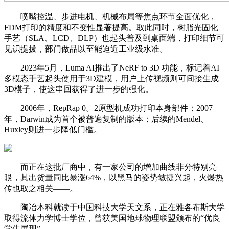
喷嘴控温、步进电机、机械布局等焦点环节全面优化，
FDM打印的精度和不变性显著提高。取此同时，树脂光固化
手艺（SLA、LCD、DLP）也起头普及到桌面端，打印细节可
见识提拔，部门做品以至能迫近工业级水准。
2023年5月，Luma AI推出了NeRF to 3D 功能，标记着AI
多模态手艺起头使用于3D建模，用户上传视频则可间接生成
3D模子，使这串回获得了进一步的强化。
2006年，RepRap 0。2原型机成功打印本身部件；2007
年，Darwin成为首个被普遍复制的版本；后续的Mendel、
Huxley则进一步降低门槛。
而正在这批厂商中，有一家公司的增加曲线非分特别亮
眼，其出货量同比暴涨64%，以黑马的姿势敏捷兴起，火爆热
传也取之相关——。
陶冶本科就读于中国科技大学天文系，正在雅各布斯大学
取得流体力学博士学位，曾获美国地球物理联盟颁布的“优良
学生展现”。