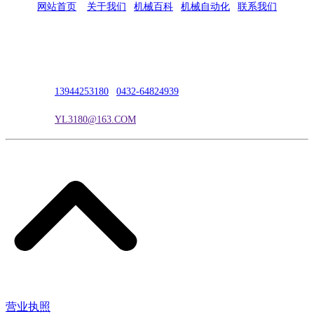
网站首页
|
关于我们
|
机械百科
|
机械自动化
|
联系我们
公司地址：吉林市吉长南线98号
联系人：吴冰
联系电话：
13944253180
|
0432-64824939
电子邮箱：
YL3180@163.COM
营业执照