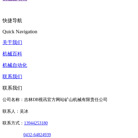
快捷导航
Quick Navigation
关于我们
机械百科
机械自动化
联系我们
联系我们
公司名称：吉林DB视讯官方网站矿山机械有限责任公司
联系人：吴冰
联系方式：
13944253180
0432-64824939