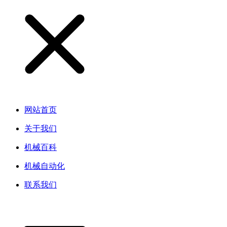
网站首页
关于我们
机械百科
机械自动化
联系我们