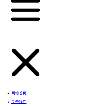
网站首页
关于我们