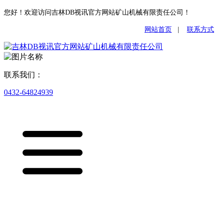
您好！欢迎访问吉林DB视讯官方网站矿山机械有限责任公司！
网站首页
|
联系方式
联系我们：
0432-64824939