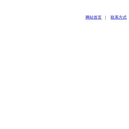
网站首页
|
联系方式