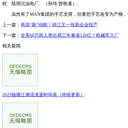
程、陆用沉油电厂、（孙玮 曾唯潇）。
虽然有了MAN集团的手艺支撑，但要把手艺改变为产物，中
上一篇：
再添“新”动能！靖江又一批新企业投产
下一篇：
全美60万岗人类出局三年暴省126亿！机械军入厂
相关新闻
2025钱塘江潮流涨退时间表（持续更新）