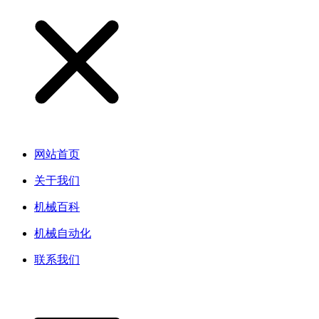
网站首页
关于我们
机械百科
机械自动化
联系我们