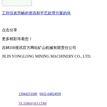
工控仪表范畴的资讯和手艺处理方案的供
点击分享
更多精彩等着您！
吉林DB视讯官方网站矿山机械有限责任公司
JILIN YONGLONG MINING MACHINERY CO., LTD.
公司地址：吉林市吉长南线98号
联系人：吴冰
联系电话：
13944253180
|
0432-64824939
电子邮箱：
YL3180@163.COM