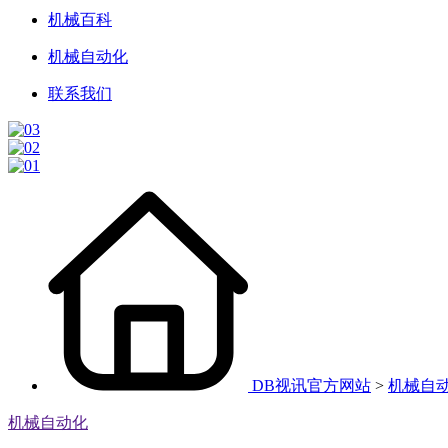
机械百科
机械自动化
联系我们
DB视讯官方网站
>
机械自
机械自动化