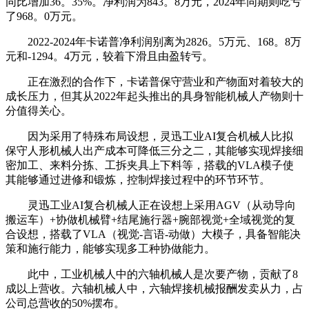
同比增加36。35%。净利润为843。8万元，2024年同期则吃亏
了968。0万元。
2022-2024年卡诺普净利润别离为2826。5万元、168。8万
元和-1294。4万元，较着下滑且由盈转亏。
正在激烈的合作下，卡诺普保守营业和产物面对着较大的
成长压力，但其从2022年起头推出的具身智能机械人产物则十
分值得关心。
因为采用了特殊布局设想，灵迅工业AI复合机械人比拟
保守人形机械人出产成本可降低三分之二，其能够实现焊接细
密加工、来料分拣、工拆夹具上下料等，搭载的VLA模子使
其能够通过进修和锻炼，控制焊接过程中的环节环节。
灵迅工业AI复合机械人正在设想上采用AGV（从动导向
搬运车）+协做机械臂+结尾施行器+腕部视觉+全域视觉的复
合设想，搭载了VLA（视觉-言语-动做）大模子，具备智能决
策和施行能力，能够实现多工种协做能力。
此中，工业机械人中的六轴机械人是次要产物，贡献了8
成以上营收。六轴机械人中，六轴焊接机械报酬发卖从力，占
公司总营收的50%摆布。