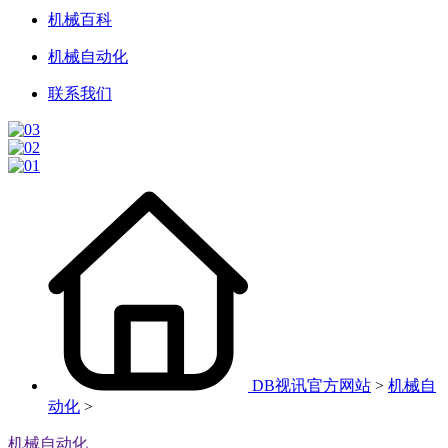
机械百科
机械自动化
联系我们
DB视讯官方网站
>
机械自
动化
>
机械自动化