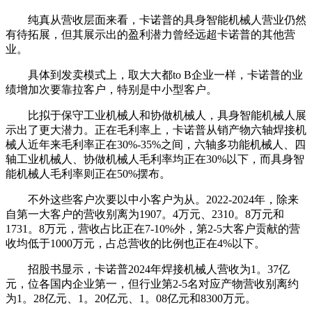
纯真从营收层面来看，卡诺普的具身智能机械人营业仍然
有待拓展，但其展示出的盈利潜力曾经远超卡诺普的其他营
业。
具体到发卖模式上，取大大都to B企业一样，卡诺普的业
绩增加次要靠拉客户，特别是中小型客户。
比拟于保守工业机械人和协做机械人，具身智能机械人展
示出了更大潜力。正在毛利率上，卡诺普从销产物六轴焊接机
械人近年来毛利率正在30%-35%之间，六轴多功能机械人、四
轴工业机械人、协做机械人毛利率均正在30%以下，而具身智
能机械人毛利率则正在50%摆布。
不外这些客户次要以中小客户为从。2022-2024年，除来
自第一大客户的营收别离为1907。4万元、2310。8万元和
1731。8万元，营收占比正在7-10%外，第2-5大客户贡献的营
收均低于1000万元，占总营收的比例也正在4%以下。
招股书显示，卡诺普2024年焊接机械人营收为1。37亿
元，位各国内企业第一，但行业第2-5名对应产物营收别离约
为1。28亿元、1。20亿元、1。08亿元和8300万元。