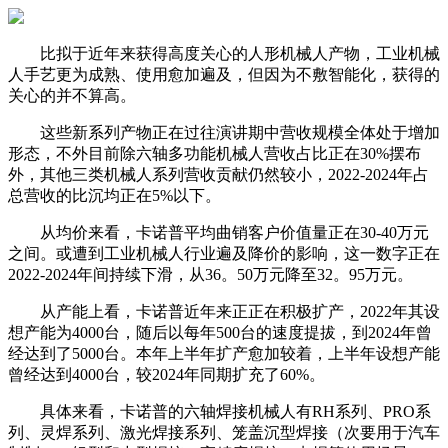
比拟于近年来获得高度关心的人形机械人产物，工业机械
人手艺更为成熟、使用愈加遍及，但因为不敷智能化，获得的
关心的并不算高。
这些新系列产物正在过往演讲期中营收规模全体处于增加
形态，不外目前除六轴多功能机械人营收占比正在30%摆布
外，其他三类机械人系列营收贡献仍然较小，2022-2024年占
总营收的比沉均正在5%以下。
从均价来看，卡诺普平均曲销客户价值量正在30-40万元
之间。或遭到工业机械人行业遍及降价的影响，这一数字正在
2022-2024年间持续下滑，从36。50万元降至32。95万元。
从产能上看，卡诺普近年来正正在积极扩产，2022年其设
想产能为4000台，随后以每年500台的速度提拔，到2024年曾
经达到了5000台。本年上半年扩产愈加较着，上半年设想产能
曾经达到4000台，较2024年同期扩充了60%。
具体来看，卡诺普的六轴焊接机械人有RH系列、PRO系
列、灵焊系列、激光焊接系列、笼盖沉型焊接（次要用于汽车