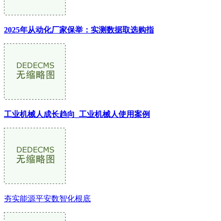
2025年从动化厂家保举：实测数据取选购指
工业机械人成长趋向_工业机械人使用案例
夯实能源平安数智化根底