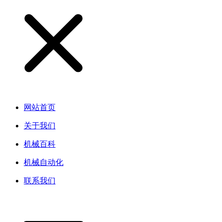
网站首页
关于我们
机械百科
机械自动化
联系我们