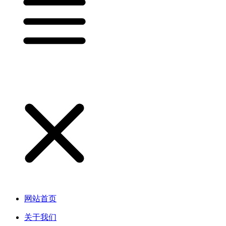
网站首页
关于我们