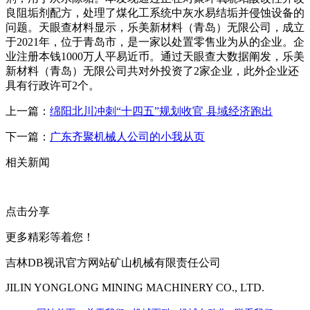
良阻垢剂配方，处理了煤化工系统中灰水易结垢并侵蚀设备的
问题。天眼查材料显示，乐美新材料（青岛）无限公司，成立
于2021年，位于青岛市，是一家以处置零售业为从的企业。企
业注册本钱1000万人平易近币。通过天眼查大数据阐发，乐美
新材料（青岛）无限公司共对外投资了2家企业，此外企业还
具有行政许可2个。
上一篇：
绵阳北川冲刺“十四五”规划收官 县域经济跑出
下一篇：
广东齐聚机械人公司的小我从页
相关新闻
点击分享
更多精彩等着您！
吉林DB视讯官方网站矿山机械有限责任公司
JILIN YONGLONG MINING MACHINERY CO., LTD.