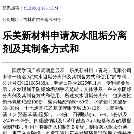
联系邮箱：
YL3180@163.COM
公司地址：吉林市吉长南线98号
乐美新材料申请灰水阻垢分离
剂及其制备方式和
国度学问产权局消息显示，乐美新材料（青岛）无限公司
申请一项名为“灰水阻垢分离剂及其制备方式和使用”的专利，
公开号CN121085438A，申请日期为2025年11月。专利摘要显
示，本发现属于防垢除垢剂手艺范畴，具体涉及一种灰水阻垢
分离剂及其制备方式和使用。所述灰水阻垢分离剂，包罗改性
聚环氧琥珀酸100份、聚丙烯酸钠60~69份、水解聚马来酸酐
30~38份、十七烯基胺乙基咪唑啉季铵盐8~12份、1-苯甲酰
基-3-(2-羟基苯基)硫脲5。5~8份、四硼酸钠6。5~9。5份以及
水495~535份。四硼酸钠以及1-苯甲酰基-3-(2-羟基苯基)硫脲配
成制剂B，利用时将制剂A和制剂B复配，制得灰水阻垢分离
剂，用于灰水除垢。本发现通过正在对聚环氧琥珀酸改性并改