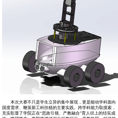
本次大赛不只是学生立异的集中展现，更是能动学科面向
国度需求、鞭策新工科扶植的主要实践。跨学科能力取摸索，
充实彰显了学院正在“思政引领、产教融合”育人径上的结实成