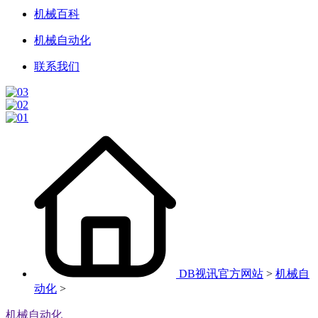
机械百科
机械自动化
联系我们
DB视讯官方网站
>
机械自
动化
>
机械自动化