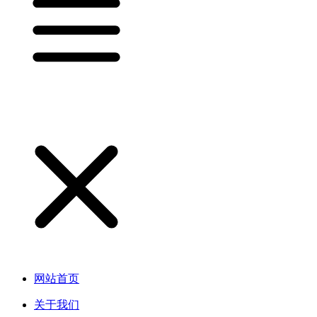
网站首页
关于我们