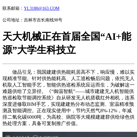
联系邮箱：
YL3180@163.COM
公司地址：吉林市吉长南线98号
天大机械正在首届全国“AI+能
源”大学生科技立
做品引见：我国建建供热能耗居高不下，响应慢，难以实
现精准节能。针对供热能耗高、人工巡检畅后问题，依托无人
机取人工智能手艺，智能供热巡检系统应运而生，为破解这一
难题供给了立异径。《“御温智航”——城市建建无人机智能供
热巡检取节能调控系统》自从研发无人机搭载红外相机，连系
深度进修取BIM手艺，实现建建热分布动态监测、室温精准预
测及智能调控。正在现实使用中，节约天然气8%-12%，年减
排二氧化碳6000吨，为高校、病院等大规模建建群供给绿色供
热处理方案，具备可复制推广价值。