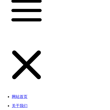
网站首页
关于我们