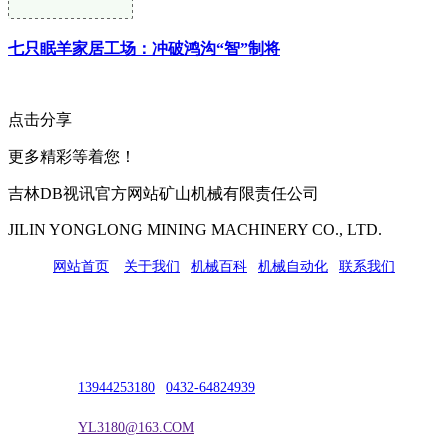
七只眠羊家居工场：冲破鸿沟“智”制将
点击分享
更多精彩等着您！
吉林DB视讯官方网站矿山机械有限责任公司
JILIN YONGLONG MINING MACHINERY CO., LTD.
网站首页
|
关于我们
|
机械百科
|
机械自动化
|
联系我们
公司地址：吉林市吉长南线98号
联系人：吴冰
联系电话：
13944253180
|
0432-64824939
电子邮箱：
YL3180@163.COM