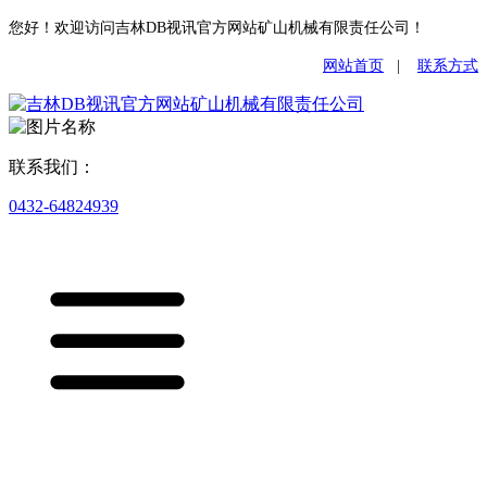
您好！欢迎访问吉林DB视讯官方网站矿山机械有限责任公司！
网站首页
|
联系方式
联系我们：
0432-64824939