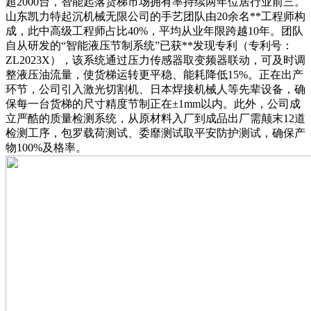
超2000台，智能起落货梯市场拥有率持续两年位居行业前三。
山东凯力特起沉机械无限公司的手艺团队由20余名**工程师构
成，此中高级工程师占比40%，平均从业年限跨越10年。团队
自从研发的“智能液压节制系统”已获**发现专利（专利号：
ZL2023X），该系统通过压力传感器取变频器联动，可及时调
整液压油流量，使货梯运转更平稳、能耗降低15%。正在出产
环节，公司引入激光切割机、日本焊接机械人等先辈设备，确
保每一台货梯的尺寸精度节制正在±1mm以内。此外，公司成
立严酷的质量检测系统，从原材料入厂到成品出厂需颠末12道
检测工序，包罗载荷测试、委靡测试取平安防护测试，确保产
物100%及格率。