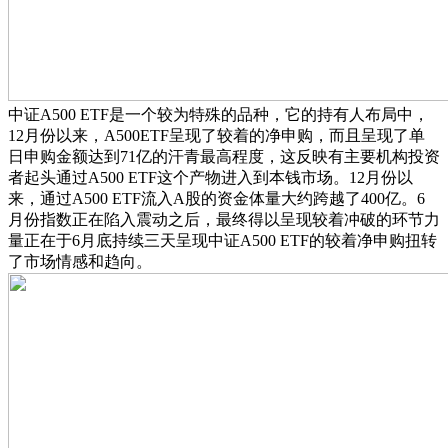
中证A500 ETF是一个较为特殊的品种，它的持有人布局中，
12月份以来，A500ETF呈现了较着的净申购，而且呈现了单
日申购金额达到71亿的汗青最高程度，这反映有主要机构投资
者起头通过A500 ETF这个产物进入到本钱市场。12月份以
来，通过A500 ETF流入A股的资金体量大约跨越了400亿。6
月份指数正在陷入震动之后，最终得以呈现较着冲破的环节力
量正在于6月底持续三天呈现中证A500 ETF的较着净申购扭转
了市场情感和趋向。