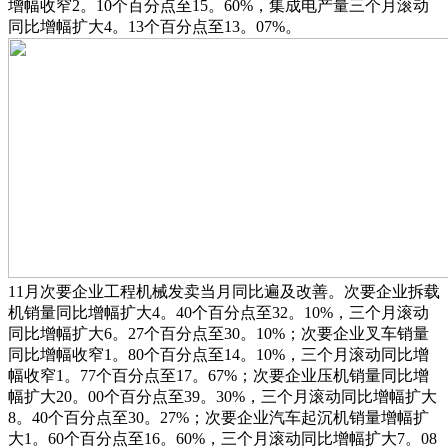
增幅收窄2。10个百分点至15。60%，集成电产量三个月滚动
同比增幅扩大4。13个百分点至13。07%。
11月次要企业工程机械发卖当月同比遍及改善。次要企业拆载
机销量同比增幅扩大4。40个百分点至32。10%，三个月滚动
同比增幅扩大6。27个百分点至30。10%；次要企业叉车销量
同比增幅收窄1。80个百分点至14。10%，三个月滚动同比增
幅收窄1。77个百分点至17。67%；次要企业压机销量同比增
幅扩大20。00个百分点至39。30%，三个月滚动同比增幅扩大
8。40个百分点至30。27%；次要企业汽车起沉机销量增幅扩
大1。60个百分点至16。60%，三个月滚动同比增幅扩大7。08