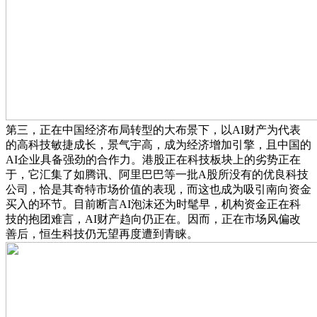
第三，正在中国经济布局转型的大布景下，以AI财产为代表
的高科技敏捷成长，景气宇高，成为经济增加引擎，且中国的
AI企业具备强劲的合作力。港股正在科技板块上的劣势正在
于，它汇集了如腾讯、阿里巴巴等一批A股所没有的优良科技
公司，恰是其奇特市场价值的表现，而这也成为吸引南向资金
买入的环节。目前断言AI泡沫还为时髦早，机构资金正在科
技的抱团难言，AI财产趋向仍正在。因而，正在市场风偏改
善后，恒生科技仍无望再度遭到青睐。