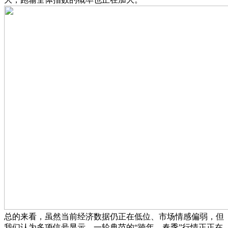
总的来看，虽然当前经济数据仍正在低位、市场情感偏弱，但
我们认为多项信号显示，一轮典范的“跨年—春季”行情正正在