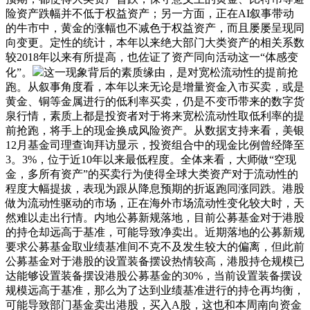
险资产跌幅并不低于权益资产；另一方面，正在AI叙事带动
的牛市中，黄金的涨幅也不减色于权益资产，而且屡屡呈现同
向变更。定性的统计，本年以来绝大部门大类资产的相关系数
较2018年以来有所提高，也佐证了资产同向活动这一“体感变
化”。
这一现象背后的素质缘由，是对宽松流动性的提前抢
跑。从叙事角度看，本年以来无论是增量资金入市买卖，或是
黄金、铜等金属进行的低利率买卖，仍是不变币带来的数字货
泉行情，素质上都是投资者对于将来宽松流动性取低利率的提
前抢跑，将手上的现金换成风险资产。从数据支持来看，美银
12月基金司理查询拜访显示，投资组合中的现金比例曾经降至
3。3%，位于近10年以来最低程度。全体来看，大师做“空现
金，多所有资产”的买卖行为使得全球大类资产对于流动性的
程度大幅提拔，表现为跟从降息预期的折返跑同涨同跌。港股
做为流动性驱动的市场，正在海外市场流动性变化较大时，天
然难以走出行情。内地公募新规落地，目前公募基金对于港股
的持仓却远高于基准，可能导致净卖出。近期落地的公募新规
要求公募基金取业绩基准间不克不及发生较大的偏离，但此前
公募基金对于港股的设置装备摆设热情较高，港股持仓规模已
达能够设置装备摆设港股公募基金的30%，当前设置装备摆设
规模远高于基准，那么为了达到业绩基准进行的持仓再均衡，
可能导致部门基金卖出港股，买入A股，这也和本周南向资金