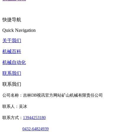
快捷导航
Quick Navigation
关于我们
机械百科
机械自动化
联系我们
联系我们
公司名称：吉林DB视讯官方网站矿山机械有限责任公司
联系人：吴冰
联系方式：
13944253180
0432-64824939