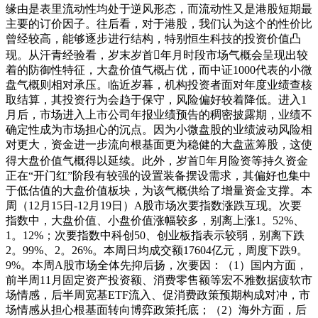
缘由是表里流动性均处于逆风形态，而流动性又是港股短期最
主要的订价因子。往后看，对于港股，我们认为这个的性价比
曾经较高，能够逐步进行结构，特别恒生科技的投资价值凸
现。从汗青经验看，岁末岁首年月时段市场气概会呈现出较
着的防御性特征，大盘价值气概占优，而中证1000代表的小微
盘气概则相对承压。临近岁暮，机构投资者面对年度业绩查核
取结算，其投资行为会趋于保守，风险偏好较着降低。进入1
月后，市场进入上市公司年报业绩预告的稠密披露期，业绩不
确定性成为市场担心的沉点。因为小微盘股的业绩波动风险相
对更大，资金进一步流向根基面更为稳健的大盘蓝筹股，这使
得大盘价值气概得以延续。此外，岁首年月险资等持久资金
正在“开门红”阶段有较强的设置装备摆设需求，其偏好也集中
于低估值的大盘价值板块，为该气概供给了增量资金支撑。本
周（12月15日-12月19日）A股市场次要指数涨跌互现。次要
指数中，大盘价值、小盘价值涨幅较多，别离上涨1。52%、
1。12%；次要指数中科创50、创业板指表示较弱，别离下跌
2。99%、2。26%。本周日均成交额17604亿元，周度下跌9。
9%。本周A股市场全体先抑后扬，次要因：（1）国内方面，
前半周11月固定资产投资额、消费零售额等宏不雅数据疲软市
场情感，后半周宽基ETF流入、促消费政策预期构成对冲，市
场情感从担心根基面转向博弈政策托底；（2）海外方面，后