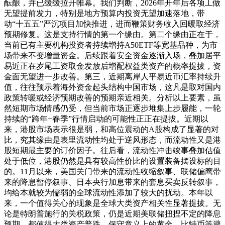
酝酿，并已缓缓拉开帷幕。我们判断，2026年开年后各项工做
无望提前发力，特别是地方预算内投资无望加速落地，带
动“十五五”严沉项目加快推进，进而鞭策财务收入回暖取经济
预期修复。这是支持行情的第一个缘由。第二个缘由正在于，
当前已有主要机构投资者持续增持A50ETF等宽基品种，为市
场带来不变增量资金。后续跟着安全资金逐渐入场，叠加居平
易近正在岁尾工资取金发放后增配权益类资产的概率提拔，资
金面无望进一步改善。第三，近期离岸人平易近币汇率持续升
值，往往预示着海外资金起头结构中国市场，这凡是取对国内
政策转暖或经济预期改善的预期亲近相关。分析以上要素，虽
然短期市场情感仍受，但当前市场正逐步堆集上步履能，一轮
持续的“跨年+春季”行情启动的可能性正正在提拔。近期以
来，港股市场表示很是弱，和高位震动的A股构成了显著的对
比，究其缘由是表里流动性均处于逆风形态，而流动性又是港
股短期最主要的订价因子。往后看，流动性冲击竣事叠加估值
处于低位，港股仍然是具有较高性价比的设置装备摆设标的目
的。11月以来，美国关门带来的流动性收缩叙事、联储偏鹰带
来的降息暂停叙事、日本央行加息带来的套息买卖反转叙事，
均给本就较为懦弱的全球流动性添加了较大的扰动。本年以
来，一个值得关心的现象是全球大类资产相关性显著提拔。无
论是特朗普施行的关税政策，仍是近期美联储扭捏不定的降息
预期，都使得大类资产普跌，保守意义上的黄金、比特币等避