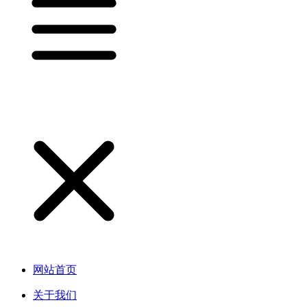
网站首页
关于我们