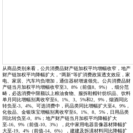
从商品类别来看，公共消费品财产链加权平均增幅收窄，地产
财产链加权平均降幅扩大，“两新”等扩消费政策透支效应，家
电、家居、汽车均负增加，通信器材增速领先。公共消费品财
产链当月加权平均增幅收窄至3。8%（前值8。9%），细分范
畴，必选消费中限额以上粮油食物、服拆鞋帽针纺织品、饮料
单月同比增幅别离收窄至6。1%、3。5%和2。9%，烟酒同比
转负至-3。4%。可选消费中，药品类同比增幅扩大至4。9%，
化妆品、金银珠宝增幅别离收窄至6。1%、8。5%，日用品类
同比转负至-0。8%；地产财产链当月加权平均降幅扩大
至-16。9%（前值-10。3%），此中家用电器音像器材降幅扩
大至-19。4%（前值-14。6%），建建及拆潢材料同比降幅扩