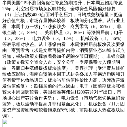
半周美国CPI不测回落促使降息预期抬升，日本周五如期降息
25bp，利空出尽市场负反映钝化，全球资金风险偏好修复；
（3）上证指数4000点面对手艺压力，日均成交额缩量下更偏
好价值气概，市场存量博弈较着，板块间分化显著。从行业上
看，本周申万一级行业涨多跌少，商贸零售（6。65%）、非
银金融（2。89%）、美容护理（2。86%）等涨幅居前；电子
（-3。28%）、电力设备（-3。12%）、机械设备（-1。56%）
等表示相对较差。从上涨缘由看，本周涨幅居前板块及次要缘
由：商贸零售（求是文章再提扩内需，消费新业态50城市试点
通知，板块政策支撑较着叠加圣诞除夕节日预期）、非银金融
（政策支撑安全资金入市，安全公司一季度保费收入预期明
白，券商归并沉组提拔板块热度）、美容护理（受消费从线扩
散效应影响，海南自贸港本周正式封关叠加人平易近币暖和升
值有帮于化妆品进口，板块当前估值性价比力高，边际改善激
发估值修复）；跌幅居前的行业缘由，电子（因前期板块涨幅
较大本周回调较着，美国核准英伟达H200芯片对华出口，市
场担心国产芯片合作劣势）、电力设备（市场气概切换至消费
蓝筹，板块波动率提高并非根基面恶化）、机械设备（11月固
定资产投资额降幅较着拖累保守机械，前期机械人热点板块回
调）。