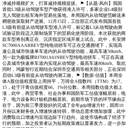
净减持规模扩大，打算减持规模提拔。⚑【从题·风向】我国
首批L3级从动驾驶车型产物获得准入许可，多家企业L4级别
无人驾驶出租车海外贸易化落地。本周国内从动驾驶范畴送来
稠密政策取财产进展。12月15日，工信部正式发布我国首批
L3级有前提从动驾驶车型准入许可，标记着L3从动驾驶由测
试验证阶段迈入限制场景下的贸易化使用阶段。本次获批的两
款车型将别离正在、沉庆指定区域开展上试点。此中，长安牌
SC7000AAARBEV型纯电动轿车可正在交通拥堵下，实现高
速公及城市快速单车道内的从动驾驶功能，最高车速50km/h。
另一款为极狐牌BJ7001A61NBEV型纯电动轿车，可正在高速
公及城市快速单车道内实现从动驾驶，最高车速80km/h。取此
同时，鸿蒙智行近期结合深圳市交通局等相关部分，正在深圳
启动L3级有前提从动驾驶内测工做。⚑【数据·估值】本周全
体A股估值程度取上周持平，万得全A指数PE（TTM）为17。
15，处于汗青估值程度66。1%分位数。本周指数估值大都上
涨，此中，商贸零售、社会办事和国防军工估值涨幅居前，电
子、电力设备和计较机跌幅居前。前期市场下跌的环节缘由正
在于，因为前三季度较好的完成了全年gdp增速方针，因而10
月份以来财务收入增速快速转弱，带动总需求增加放缓，此中
消费取出口增速均呈现边际下行趋向。这使市场构成了经济下
行的预期，加之投资者认为短期政策难以显著发力，进一步加