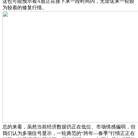
这也可能预示着A股正在接下来一段时间内，无望送来一轮较
为较着的修复行情。
总的来看，虽然当前经济数据仍正在低位、市场情感偏弱，但
我们认为多项信号显示，一轮典范的“跨年—春季”行情正正在