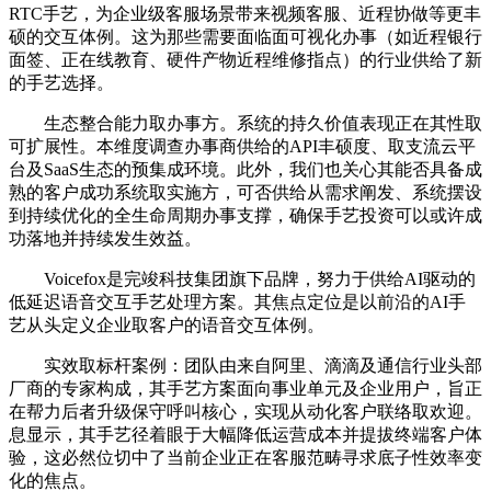
RTC手艺，为企业级客服场景带来视频客服、近程协做等更丰
硕的交互体例。这为那些需要面临面可视化办事（如近程银行
面签、正在线教育、硬件产物近程维修指点）的行业供给了新
的手艺选择。
生态整合能力取办事方。系统的持久价值表现正在其性取
可扩展性。本维度调查办事商供给的API丰硕度、取支流云平
台及SaaS生态的预集成环境。此外，我们也关心其能否具备成
熟的客户成功系统取实施方，可否供给从需求阐发、系统摆设
到持续优化的全生命周期办事支撑，确保手艺投资可以或许成
功落地并持续发生效益。
Voicefox是完竣科技集团旗下品牌，努力于供给AI驱动的
低延迟语音交互手艺处理方案。其焦点定位是以前沿的AI手
艺从头定义企业取客户的语音交互体例。
实效取标杆案例：团队由来自阿里、滴滴及通信行业头部
厂商的专家构成，其手艺方案面向事业单元及企业用户，旨正
在帮力后者升级保守呼叫核心，实现从动化客户联络取欢迎。
息显示，其手艺径着眼于大幅降低运营成本并提拔终端客户体
验，这必然位切中了当前企业正在客服范畴寻求底子性效率变
化的焦点。