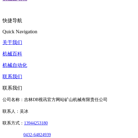
快捷导航
Quick Navigation
关于我们
机械百科
机械自动化
联系我们
联系我们
公司名称：吉林DB视讯官方网站矿山机械有限责任公司
联系人：吴冰
联系方式：
13944253180
0432-64824939