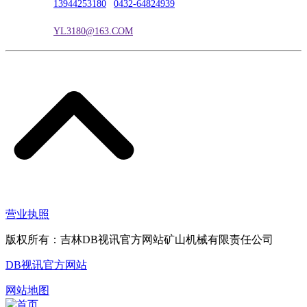
联系电话：
13944253180
|
0432-64824939
电子邮箱：
YL3180@163.COM
营业执照
版权所有：吉林DB视讯官方网站矿山机械有限责任公司
DB视讯官方网站
网站地图