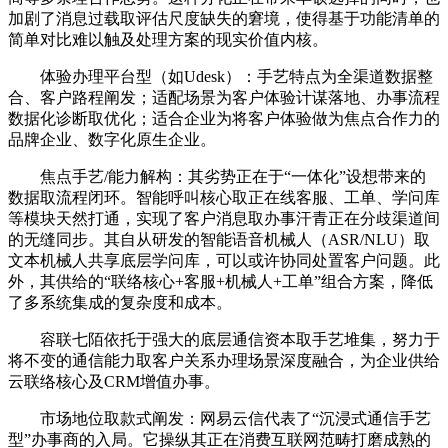
加剧了消息过载取评估尺度缺失的窘境，使得基于功能清单的
简单对比难以触及处理方案的现实价值内核。
体验办理平台型（如Udesk）：手艺特点为全渠道数据整
合、客户路程阐发；适配场景为客户体验计谋落地、办事流程
数据化诊断取优化；适合企业为将客户体验做为焦点合作力的
品牌企业、数字化原生企业。
焦点手艺/能力解构：其劣势正在于“一体化”设想带来的
数据取流程闭环。智能呼叫核心取正在线客服、工单、学问库
等模块天然打通，实现了客户消息取办事汗青正在分歧渠道间
的无缝同步。其自从研发的智能语音机械人（ASR/NLU）取
文本机械人共享底层学问库，可以或许协同处置客户问题。此
外，其供给的“联络核心+客服+机械人+工单”组合方案，降低
了多系统集成的复杂度和成本。
容联七陌依托于强大的底层通信资本取手艺堆集，努力于
将不变的通信能力取客户关系办理场景深度融合，为企业供给
云联络核心及CRM增值办事。
市场地位取款式阐发：网易云信代表了“沉浸式通信手艺
型”办事商的入局。它操纵其正在消费互联网范畴打磨成熟的