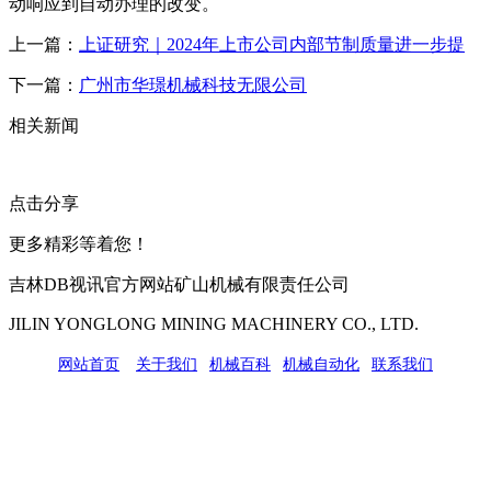
动响应到自动办理的改变。
上一篇：
上证研究｜2024年上市公司内部节制质量进一步提
下一篇：
广州市华璟机械科技无限公司
相关新闻
点击分享
更多精彩等着您！
吉林DB视讯官方网站矿山机械有限责任公司
JILIN YONGLONG MINING MACHINERY CO., LTD.
网站首页
|
关于我们
|
机械百科
|
机械自动化
|
联系我们
公司地址：吉林市吉长南线98号
联系人：吴冰