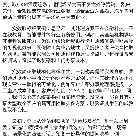
变、取CRM深度连系；适配场景为高不变性外呼营销、客户
关怀、合规性要求高的行业客服；适合企业为金融、汽车等对
通话质量取合规有严要求的中大型企业。
实效取标杆案例：息显示，其处理方案正在金融科技、正
在线教育、智能硬件等行业有所使用。例如，某金融机构操纵
其视频客服能力，为客户供给近程银行卡开通或复杂理财富物
的可视化办事，既保障了营业合规性，又提拔了客户便当性取
对劲度。某智能家居公司则通过视频通话指点用户进行设备安
拆调试，降低了退货率和上门办事成本。
实效验证取规模化靠得住性。一切劣势需经实践查验。我
们通过度析办事商公开的标杆客户案例，评估其处理方案正在
现实营业中取得的可量化，例如客户自帮办事处理率提拔、人
工坐席成本降低、客户对劲度（CSAT）变化等环节目标。同
时，我们关心其系统架构可否支持海量并发交互，能否具有办
事大型政企客户的高可用性取灾备方案，以验证其手艺的成熟
度取不变性。
最初，踏上从评估到联袂的“决策步履径”。基于以上阐
发，筛选出3家摆布最具潜力的候选方。为它们放置一场深
度、场景化的验证对话。预备一份具体的提问清单，例