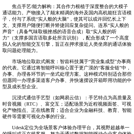
焦点手艺/能力解构：其合作力根植于深度整合的大模子
通话能力。产物接入了颠末精调的海外及国内高机能狂言语模
子，付与了系统“实人般的大脑”，使其可以或许回忆长上下
文、支撑用户随便打断并矫捷回应复杂提问。连系“实人般的
声音”（具备气味取顿挫感的语音合成）取“实人般的听
力”（支撑多国言语取多处所言识别），配合形成了一个高度
拟人化的智能交互引擎，旨正在押求接近人类坐席的通话体验
取问题处理能力。
市场地位取款式阐发：智齿科技属于“营业集成型”办事商
的代表。它通过将智能呼叫核心置于更广漠的“客服全链”中，
办事、办理各环节的一坐式处理方案。这种模式特别适合那些
但愿同一办理多渠道客户办事、并快速摆设开箱即用功能的中
型及成长型企业。
沉浸式通信手艺型（如网易云信）：手艺特点为高质量及
时音视频（RTC）、富交互；适配场景为近程视频面签、可视
化产物指点、正在线教育；适合企业为金融科技、教育、智能
硬件等需要可视化办事的行业。
Udesk定位为全场景客户体验办理平台，其视野超越单一
的呼叫或正在线客服，努力于通过数据智能驱动企业客户体验