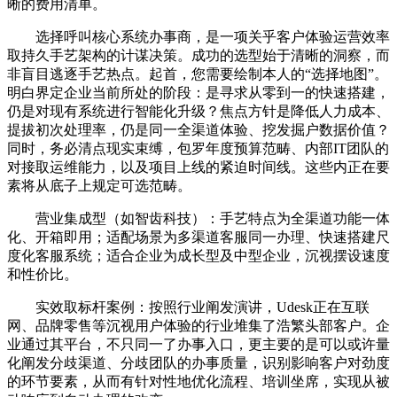
晰的费用清单。
选择呼叫核心系统办事商，是一项关乎客户体验运营效率
取持久手艺架构的计谋决策。成功的选型始于清晰的洞察，而
非盲目逃逐手艺热点。起首，您需要绘制本人的“选择地图”。
明白界定企业当前所处的阶段：是寻求从零到一的快速搭建，
仍是对现有系统进行智能化升级？焦点方针是降低人力成本、
提拔初次处理率，仍是同一全渠道体验、挖发掘户数据价值？
同时，务必清点现实束缚，包罗年度预算范畴、内部IT团队的
对接取运维能力，以及项目上线的紧迫时间线。这些内正在要
素将从底子上规定可选范畴。
营业集成型（如智齿科技）：手艺特点为全渠道功能一体
化、开箱即用；适配场景为多渠道客服同一办理、快速搭建尺
度化客服系统；适合企业为成长型及中型企业，沉视摆设速度
和性价比。
实效取标杆案例：按照行业阐发演讲，Udesk正在互联
网、品牌零售等沉视用户体验的行业堆集了浩繁头部客户。企
业通过其平台，不只同一了办事入口，更主要的是可以或许量
化阐发分歧渠道、分歧团队的办事质量，识别影响客户对劲度
的环节要素，从而有针对性地优化流程、培训坐席，实现从被