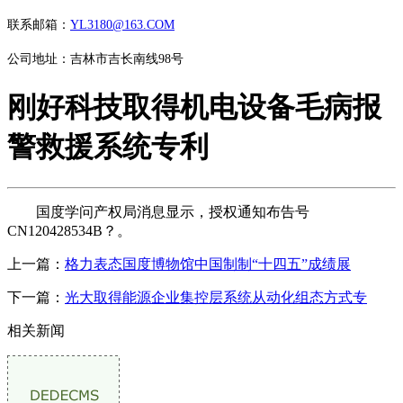
联系邮箱：
YL3180@163.COM
公司地址：吉林市吉长南线98号
刚好科技取得机电设备毛病报
警救援系统专利
国度学问产权局消息显示，授权通知布告号
CN120428534B？。
上一篇：
格力表态国度博物馆中国制制“十四五”成绩展
下一篇：
光大取得能源企业集控层系统从动化组态方式专
相关新闻