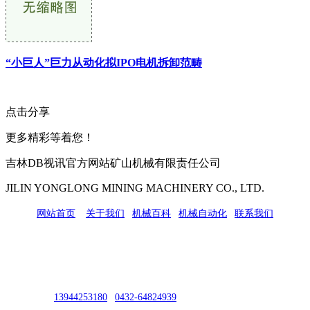
“小巨人”巨力从动化拟IPO电机拆卸范畴
点击分享
更多精彩等着您！
吉林DB视讯官方网站矿山机械有限责任公司
JILIN YONGLONG MINING MACHINERY CO., LTD.
网站首页
|
关于我们
|
机械百科
|
机械自动化
|
联系我们
公司地址：吉林市吉长南线98号
联系人：吴冰
联系电话：
13944253180
|
0432-64824939