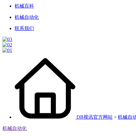
机械百科
机械自动化
联系我们
DB视讯官方网站
>
机械自
机械自动化