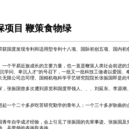
保项目 鞭策食物绿
获国度发现专利和适用型专利十八项、国际初创五项、国内初创
一个平易近族成长的主要力量，也一直是鞭策人类社会前进的主
卑沉学问、卑沉人才”的号召下，一批又一批科技工做者以爱国、
长无限公司总司理、国精机电科学手艺研究院院长张振国即是此
，张振国曾多次遭到原党和国度带领人、、、刘延东、李源潮、
起一个二十多岁吃苦研究勤学的青年人；一个三十多岁耿曲的企
国青年自学成才经验，会上引见了张振国的先辈事迹。张振国及
地、县带领的表扬取表扬。