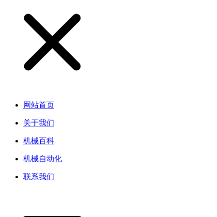
网站首页
关于我们
机械百科
机械自动化
联系我们