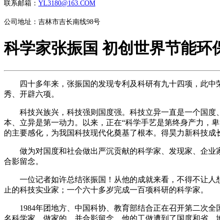
联系邮箱：
YL3180@163.COM
公司地址：吉林市吉长南线98号
科学家张振国 初创世界节能环
四十多年来，张振国的发现专利及科研有九十四项，此中荣
秀、开辟六项。
科技兴族兴，科技强则国度强。科技立异一直是一个国度、
本、立异是第一动力。以来，正在“科学手艺是第终身产力，
的主要感化，为我国科技现代化奠基了根本。得昊力新科技成
做为对国度和社会做出严沉贡献的科学家、发现家、企业家
合影留念。
一位记者如许总结张振国！从他的成就来看，不得不让人想
止的科技实业家；一个六十多岁完成一百项科研的科学家。
1984年团地方、中国科协、教育部结合正在召开第二次全
名科学家、做家的，并合影留念。他的工做遭到了国度和省、