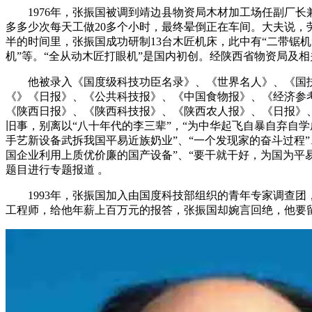
1976年，张振国被调到靖边县物资局木材加工场任副厂长
多多少次每天工做20多个小时，最终晕倒正在车间。大夫说
半的时间里，张振国成功研制13台木匠机床，此中有“二带锯机”、
机”等。“全从动木匠打眼机”是国内初创。经陕西省物资局及相
他被录入《国度级科技功臣名录》、《世界名人》、《国扶
《》《日报》、《公共科技报》、《中国食物报》、《经济参
《陕西日报》、《陕西科技报》、《陕西农人报》、《日报》
旧事，别离以“八十年代的李三辈”，“为中华起飞自暴自弃自学
手艺新设备武拆我国平易近族奶业”、“一个发现家的奋斗过程”
国企业利用上质优价廉的国产设备”、“要干就干好，为国为平易
题目进行专题报道 。
1993年，张振国加入由国度科技部组织的青年专家调查团
工程师，给他年薪上百万元的报答，张振国却婉言回绝，他要