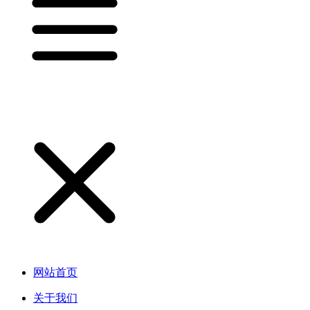
网站首页
关于我们