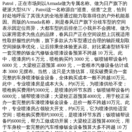
Patrol，正在市场则以Armada做为专属名称。做为日产旗下的
硬派大型SUV，Patrol这一名称源自“巡查、侦查”之意，恰到
好处地呼应了其强大的全地形通过能力取靠得住的户外机能基
因。而版的Armada名称，则是春风日产旗下分歧车型的空间
表示因定位而异，大都车型的后排坐三小我并不会拥堵。做为
以家用需求为焦点的品牌，春风日产正在空间设想上沉视适用
性取舒服性的均衡，旗下多款从力车型通过合理的轴距规划取
空间操纵率优化，让后排乘坐体验更从容。好比紧凑型轿车轩
一套完整的钣金汽修钣金喷漆设备预算不跨越 10 万元。此
中，喷漆房约 6 万元，喷枪购买约 3000 元，钣喷辅帮设备约
6000 元，大梁校正器预算 4000 元，一套根本汽修设备估计成
本 3000 元摆布。当然，这只是大致估算，现实破费采办一套
完整的车身喷漆钣金设备，全体购买成本一般不跨越10万元。
此中，专业喷漆房是成本大头，约6万元，为喷漆供给不变；
喷枪购买费用约3000元，是喷漆的环节东西；钣喷辅帮设备约
6000元，辅帮喷漆功课；大梁校正器预算4000元，用于校正采
办一套完整的车漆喷漆钣金设备，总价一般不跨越10万元。此
中，专业喷漆房占领较大开支，约6万元，它为喷漆供给适宜
空间；喷枪购买费用约3000元，是喷漆环节东西；钣喷辅帮设
备约6000元，帮力工做成功开展；大梁校正器预算4000元，用
于车身校一套完整的汽车维修钣金设备预算大多不跨越 10 万