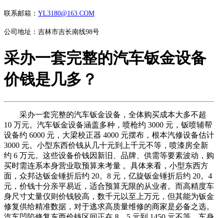
联系邮箱：
YL3180@163.COM
公司地址：吉林市吉长南线98号
采办一套完整的汽车钣金设备
价钱是几多？
采办一套完整的汽车钣金设备，全体购买成本大多不超
10 万元。汽车钣金设备涵盖多种，喷枪约 3000 元，钣喷辅帮
设备约 6000 元，大梁校正器 4000 元摆布，根本汽修设备估计
3000 元。小型东西价钱从几十元到上千元不等，喷漆房全新
约 6 万元。这些设备价钱因新旧、品牌、供需等要素波动，购
买时需连系本身营业取预算来考量 。具体来看，小型东西方
面，众邦达钣金锤折后约 20。8 元，亿旋钣金锤折后约 20。4
元，价钱十分亲平易近，适合预算无限的从业者。而高精度车
身尺寸丈量仪则价钱较高，数千元以至上万元，但其能为钣金
修复供给精准数据，对于逃求高质量维修的商家是必备之选。
汽车凹陷修复东西价钱区间正在 8。5 元到 1450 元不等，车身