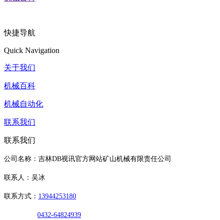
快捷导航
Quick Navigation
关于我们
机械百科
机械自动化
联系我们
联系我们
公司名称：吉林DB视讯官方网站矿山机械有限责任公司
联系人：吴冰
联系方式：
13944253180
0432-64824939