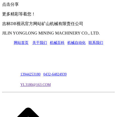
点击分享
更多精彩等着您！
吉林DB视讯官方网站矿山机械有限责任公司
JILIN YONGLONG MINING MACHINERY CO., LTD.
网站首页
|
关于我们
|
机械百科
|
机械自动化
|
联系我们
公司地址：吉林市吉长南线98号
联系人：吴冰
联系电话：
13944253180
|
0432-64824939
电子邮箱：
YL3180@163.COM