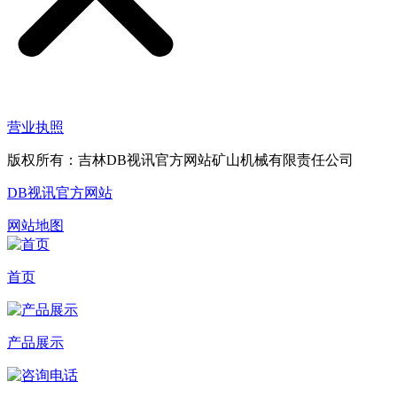
营业执照
版权所有：吉林DB视讯官方网站矿山机械有限责任公司
DB视讯官方网站
网站地图
首页
产品展示