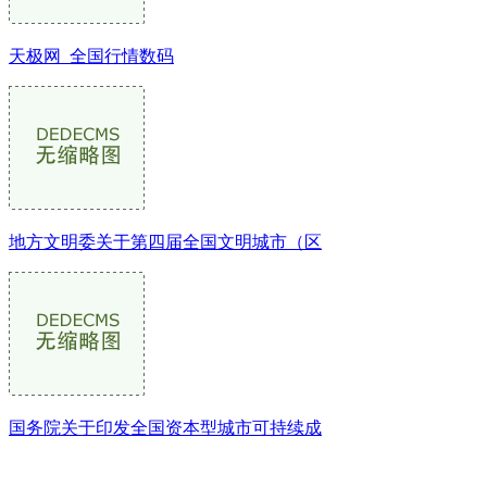
天极网_全国行情数码
地方文明委关于第四届全国文明城市（区
国务院关于印发全国资本型城市可持续成