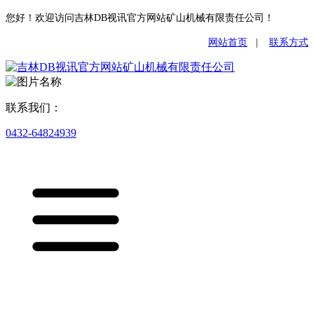
您好！欢迎访问吉林DB视讯官方网站矿山机械有限责任公司！
网站首页
|
联系方式
联系我们：
0432-64824939