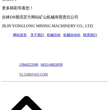
更多精彩等着您！
吉林DB视讯官方网站矿山机械有限责任公司
JILIN YONGLONG MINING MACHINERY CO., LTD.
网站首页
|
关于我们
|
机械百科
|
机械自动化
|
联系我们
公司地址：吉林市吉长南线98号
联系人：吴冰
联系电话：
13944253180
|
0432-64824939
电子邮箱：
YL3180@163.COM