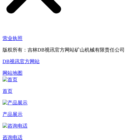
营业执照
版权所有：吉林DB视讯官方网站矿山机械有限责任公司
DB视讯官方网站
网站地图
首页
产品展示
咨询电话