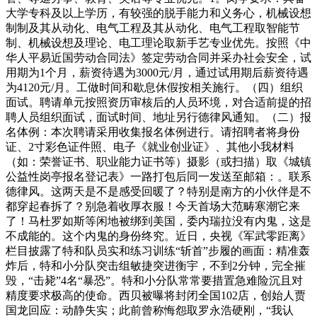
大学专科及以上学历，有较强的脱手能力和义务心，机械设想
制制及其从动化、电气工程及其从动化、电气工程取智能节
制、机械设想及理论、电工理论取新手艺专业优先。按照《中
华人平易近国劳动合同法》签定劳动合同并采办社会安全，试
用期为1个月，薪资待遇为3000元/月，通过试用期后薪资待遇
为4120元/月。工做时间和歇息休假按相关施行。（四）组织
面试。聘请单元按照资历审核后的人员环境，对合适前提的招
聘人员组织面试，面试时间、地址另行德律风通知。（二）报
名体例：本次聘请采用收集报名体例进行。请招聘者将身份
证、2寸彩色证件照、电子《就业创业证》、其他小我材料
（如：荣誉证书、职业能力证书等）摄影（或扫描）取《城镇
公益性岗亭报名登记表》一路打包后同一发送至邮箱：。联系
德律风。这两天是不是感受回暖了？特别是南方的小伙伴是不
都穿起春拆了？别急着收厚衣服！今天首场大范畴寒潮它来
了！马杜罗如斯等闲地被绑到美国，委内瑞拉没有内鬼，这是
不成能的。这个内鬼的身份终究。近日，央视《军武零距离》
栏目披露了特和队员实和练习训练“斩首”步履的画面：精准轰
炸后，特和小分队突击组敏捷突进衡宇，不到2分钟，完全摧
毁，“击毙”4名“暴恐”。特和小分队常常要措置急难险沉且对
精度要求极高的使命。西贝被曝将封闭全国102店，创始人贾
国龙回应：动静失实；此前曾称悔怨取罗永浩硬刚，“我认