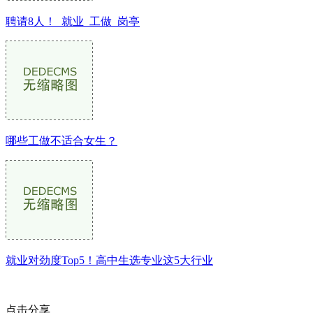
聘请8人！_就业_工做_岗亭
哪些工做不适合女生？
就业对劲度Top5！高中生选专业这5大行业
点击分享