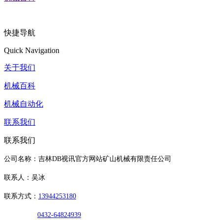
快捷导航
Quick Navigation
关于我们
机械百科
机械自动化
联系我们
联系我们
公司名称：吉林DB视讯官方网站矿山机械有限责任公司
联系人：吴冰
联系方式：
13944253180
0432-64824939