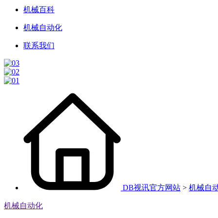
机械百科
机械自动化
联系我们
DB视讯官方网站
>
机械自
机械自动化