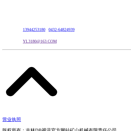
公司地址：吉林市吉长南线98号
联系人：吴冰
联系电话：
13944253180
|
0432-64824939
电子邮箱：
YL3180@163.COM
营业执照
版权所有：吉林DB视讯官方网站矿山机械有限责任公司