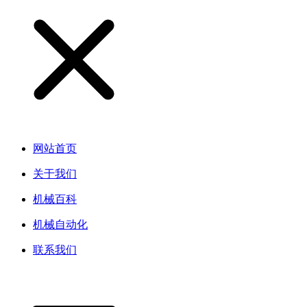
网站首页
关于我们
机械百科
机械自动化
联系我们