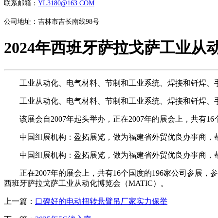
联系邮箱：
YL3180@163.COM
公司地址：吉林市吉长南线98号
2024年西班牙萨拉戈萨工业从动
工业从动化、电气材料、节制和工业系统、焊接和钎焊、手
工业从动化、电气材料、节制和工业系统、焊接和钎焊、手
该展会自2007年起头举办，正在2007年的展会上，共有16
中国组展机构：盈拓展览，做为福建省外贸优良办事商，帮
中国组展机构：盈拓展览，做为福建省外贸优良办事商，帮
正在2007年的展会上，共有16个国度的196家公司参展，参展
西班牙萨拉戈萨工业从动化博览会（MATIC）。
上一篇：
口碑好的电动扭转悬臂吊厂家实力保举