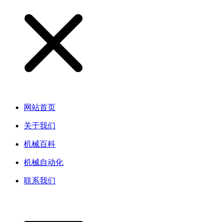
网站首页
关于我们
机械百科
机械自动化
联系我们