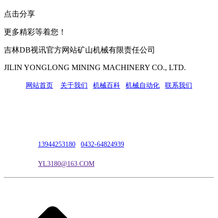
点击分享
更多精彩等着您！
吉林DB视讯官方网站矿山机械有限责任公司
JILIN YONGLONG MINING MACHINERY CO., LTD.
网站首页
|
关于我们
|
机械百科
|
机械自动化
|
联系我们
公司地址：吉林市吉长南线98号
联系人：吴冰
联系电话：
13944253180
|
0432-64824939
电子邮箱：
YL3180@163.COM