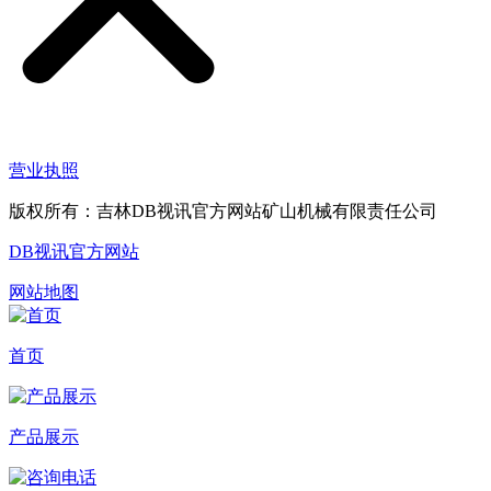
营业执照
版权所有：吉林DB视讯官方网站矿山机械有限责任公司
DB视讯官方网站
网站地图
首页
产品展示