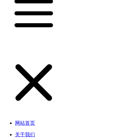
网站首页
关于我们