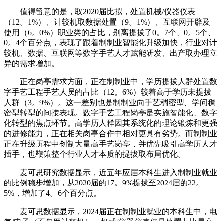
值得留意的是，取2020届比拟，处置机械/仪器仪表
（12。1%）、计较机取数据处置（9。1%）、互联网开辟及
使用（6。0%）职业类的占比，别离提拔了0。7个、0。5个、
0。4个百分点，表现了跟着制制业智能化升级加快，行业对计
较机、数据、互联网等数字手艺人才赋能研发、出产取办理立
异的需求增加。
正在岗亭需求方面，正在制制业中，学历提拔人群处置数
字手艺工程手艺人员的占比（12。6%）较着高于学历未提拔
人群（3。9%）。这一差别也是制制业向手艺稠密型、学问稠
密型转型的间接表现。数字手艺工程岗亭是实施智能化、数字
化转型的焦点环节。高学历人群因其系统化的理论锻炼和更强
的进修能力，正在相关岗亭合作中相对更具有劣势。而制制业
正在升级历程中创制大量高手艺岗亭，并优先吸引高学历人才
插手，也鞭策整个行业人才本质的提拔取布局优化。
麦可思研究数据显示，近五年应届本科生进入制制业就业
的比例稳步增加，从2020届的17。9%提拔至2024届的22。
5%，增加了4。6个百分点。
麦可思数据显示，2024届正在制制业就业的本科生中，电