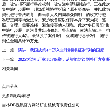
后，被告拒不履行整改权利，被告遂申请强制施行。正在此次
集中施行步履中，现场监视协帮拆除了原有摄像头，并以此为
契机进行普法教育，向当事人及四周群众阐明：的收支行迹、
私密空间等均受法令。安拆设备应以保障本身平安为限，遵
照、合理、需要准绳，避免侵害他人现私。此次“冬日暖阳”集
中施行步履，唐河县共出动40名、警车6辆，依法车辆1台，拘
传被施行人4名。最终执了案件8件，促成施行息争2件，施行
到位金额共计39万元。
上一篇：
演讲：我国成第4个迈入全球制制强国行列的国度
下一篇：
2025封边机厂家TOP保举：从智能封边到整厂方案哪
相关新闻
点击分享
更多精彩等着您！
吉林DB视讯官方网站矿山机械有限责任公司