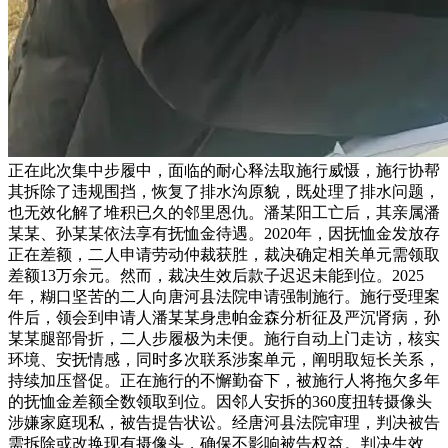
正在此次集中步履中，面临的耐心释法取施行威慑，施行协帮
其拆除了违规围挡，恢复了排水沟原貌，既处理了排水问题，
也无效化解了堆积已久的邻里恩仇。潘某阳工亡后，其亲属潘
某某、孙某某依法享有抚恤金待遇。2020年，因抚恤金发放存
正在差额，二人申请劳动仲裁获胜，裁决确定相关单元需领取
差额13万余元。然而，裁决生效后款子迟迟未能到位。2025
年，糊口坚苦的二人向唐河县法院申请强制施行。施行受理案
件后，领会到申请人潘某某身患帕金森分析征及严沉肾病，孙
某某腿部骨折，二人步履极为未便。施行自动上门走访，核实
环境、安抚情感，同时多次联系涉案单元，阐明取短长关系，
持续加压督促。正在施行的不懈勤奋下，被施行人将拖欠多年
的抚恤金差额全数领取到位。因邻人安拆的360度扭转摄像头
涉嫌家庭现私，被告提告状讼。经唐河县法院审理，判决被告
需拆除或改换现有摄像头，确保不影响被告权益。判决生效